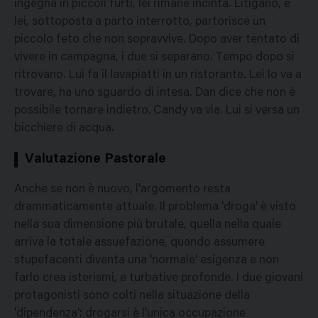
ingegna in piccoli furti, lei rimane incinta. Litigano, e
lei, sottoposta a parto interrotto, partorisce un
piccolo feto che non sopravvive. Dopo aver tentato di
vivere in campagna, i due si separano. Tempo dopo si
ritrovano. Lui fa il lavapiatti in un ristorante. Lei lo va a
trovare, ha uno sguardo di intesa. Dan dice che non è
possibile tornare indietro. Candy va via. Lui si versa un
bicchiere di acqua.
Valutazione Pastorale
Anche se non è nuovo, l'argomento resta
drammaticamente attuale. Il problema 'droga' è visto
nella sua dimensione più brutale, quella nella quale
arriva la totale assuefazione, quando assumere
stupefacenti diventa una 'normale' esigenza e non
farlo crea isterismi, e turbative profonde. I due giovani
protagonisti sono colti nella situazione della
'dipendenza': drogarsi è l'unica occupazione