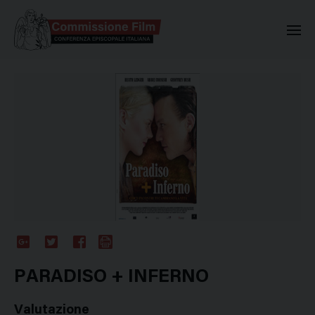
Commissione Nazionale Valuta
Google
Twitter
Facebook
Stampa
Plus
PARADISO + INFERNO
Valutazione