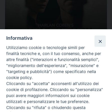
Ovunque tu sia
Informativa
Valutazione
Utilizziamo cookie o tecnologie simili per
Complesso, Problematico
finalità tecniche e, con il tuo consenso, anche per
Tematica:
Amore-Sentimenti, Carcere...
altre finalità ("interazioni e funzionalità semplici",
"miglioramento dell'esperienza", "misurazione" e
"targeting e pubblicità") come specificato nella
cookie policy.
Cliccando su "accetta" acconsenti all'utilizzo dei
cookie di profilazione. Cliccando su "personalizza"
puoi avere maggiori informazioni sui cookie
utilizzati e personalizzare le tue preferenze.
Cliccando su "rifiuta" o chiudendo questa
Contatti & Info