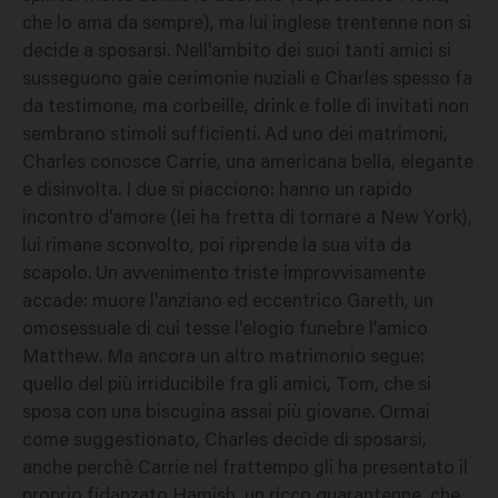
che lo ama da sempre), ma lui inglese trentenne non si
decide a sposarsi. Nell'ambito dei suoi tanti amici si
susseguono gaie cerimonie nuziali e Charles spesso fa
da testimone, ma corbeille, drink e folle di invitati non
sembrano stimoli sufficienti. Ad uno dei matrimoni,
Charles conosce Carrie, una americana bella, elegante
e disinvolta. I due si piacciono: hanno un rapido
incontro d'amore (lei ha fretta di tornare a New York),
lui rimane sconvolto, poi riprende la sua vita da
scapolo. Un avvenimento triste improvvisamente
accade: muore l'anziano ed eccentrico Gareth, un
omosessuale di cui tesse l'elogio funebre l'amico
Matthew. Ma ancora un altro matrimonio segue:
quello del più irriducibile fra gli amici, Tom, che si
sposa con una biscugina assai più giovane. Ormai
come suggestionato, Charles decide di sposarsi,
anche perchè Carrie nel frattempo gli ha presentato il
proprio fidanzato Hamish, un ricco quarantenne, che