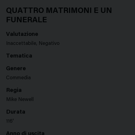
Google
Twitter
Facebook
Stampa
Plus
QUATTRO MATRIMONI E UN
FUNERALE
Valutazione
Inaccettabile, Negativo
Tematica
Genere
Commedia
Regia
Mike Newell
Durata
116'
Anno di uscita