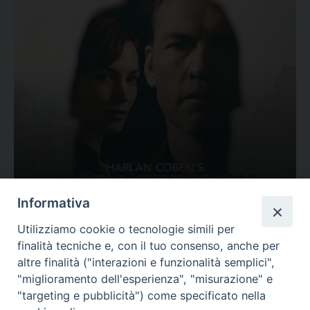
Ovunque tu sia
Informativa
Valutazione
Utilizziamo cookie o tecnologie simili per
Complesso, Problematico
finalità tecniche e, con il tuo consenso, anche per
Tematica:
Amore-Sentimenti, Carcere...
altre finalità ("interazioni e funzionalità semplici",
"miglioramento dell'esperienza", "misurazione" e
"targeting e pubblicità") come specificato nella