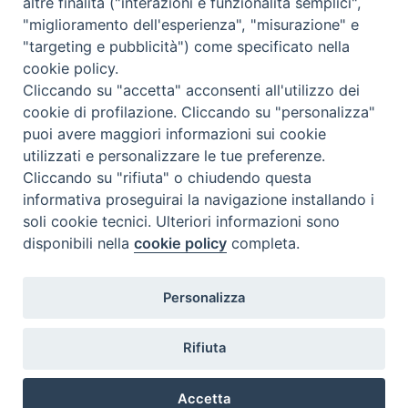
altre finalità ("interazioni e funzionalità semplici",
"miglioramento dell'esperienza", "misurazione" e
"targeting e pubblicità") come specificato nella
cookie policy.
Cliccando su "accetta" acconsenti all'utilizzo dei
cookie di profilazione. Cliccando su "personalizza"
puoi avere maggiori informazioni sui cookie
utilizzati e personalizzare le tue preferenze.
Cliccando su "rifiuta" o chiudendo questa
Contatti & Info
informativa proseguirai la navigazione installando i
C.ne Aurelia, 50 – 00165 Roma
soli cookie tecnici. Ulteriori informazioni sono
Contatti
disponibili nella
cookie policy
completa.
Credits
Scrivi a: cnvf@chiesacattolica.it
Personalizza
Privacy Policy
Rifiuta
Accetta