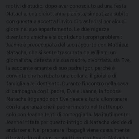
motivi di studio, dopo aver conosciuto ad una festa
Natacha, una diciottenne pianista, simpatizza subito
con questa e accetta l'invito di trasferirsi per alcuni
giorni nel suo appartamento. Le due ragazze
diventano amiche e si confidano i propri problemi:
Jeanne è preoccupata del suo rapporto con Mathieu;
Natacha, che si sente trascurata da William, un
giornalista, detesta sia sua madre, divorziata, sia Eve,
la saccente amante di suo padre Igor, perchè è
convinta che ha rubato una collana, il gioiello di
famiglia a lei destinato. Durante l'incontro nella casa
di campagna con il padre, Eve e Jeanne, la focosa
Natacha litigando con Eve riesce a farla allontanare
con la speranza che il padre rimasto nel frattempo
solo con Jeanne tenti di corteggiarla. Ma inutilmente:
Jeanne irritata per questo intrigo di Natacha decide di
andarsene. Nel preparare i bagagli viene casualmente
ritrovata la collana; i sospetti contro Eve di Natacha