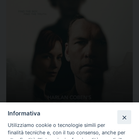
Ovunque tu sia
Informativa
Valutazione
Utilizziamo cookie o tecnologie simili per
Complesso, Problematico
finalità tecniche e, con il tuo consenso, anche per
Tematica:
Amore-Sentimenti, Carcere...