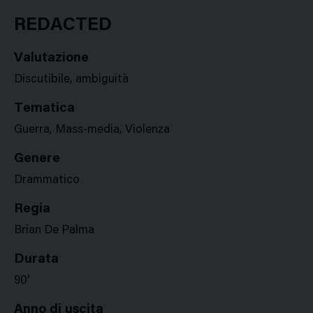
Google
Twitter
Facebook
Stampa
Plus
REDACTED
Valutazione
Discutibile, ambiguità
Tematica
Guerra, Mass-media, Violenza
Genere
Drammatico
Regia
Brian De Palma
Durata
90'
Anno di uscita