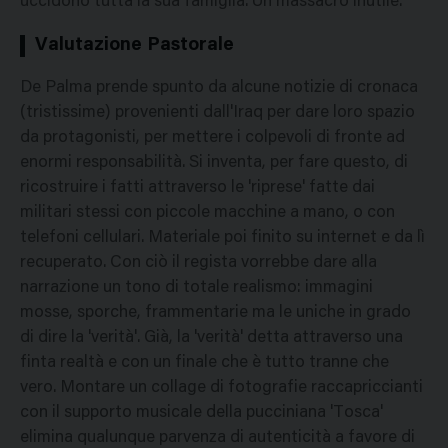
uccidono tutta la sua famiglia. Un massacro inutile.
Valutazione Pastorale
De Palma prende spunto da alcune notizie di cronaca
(tristissime) provenienti dall'Iraq per dare loro spazio
da protagonisti, per mettere i colpevoli di fronte ad
enormi responsabilità. Si inventa, per fare questo, di
ricostruire i fatti attraverso le 'riprese' fatte dai
militari stessi con piccole macchine a mano, o con
telefoni cellulari. Materiale poi finito su internet e da lì
recuperato. Con ciò il regista vorrebbe dare alla
narrazione un tono di totale realismo: immagini
mosse, sporche, frammentarie ma le uniche in grado
di dire la 'verità'. Già, la 'verità' detta attraverso una
finta realtà e con un finale che è tutto tranne che
vero. Montare un collage di fotografie raccapriccianti
con il supporto musicale della pucciniana 'Tosca'
elimina qualunque parvenza di autenticità a favore di