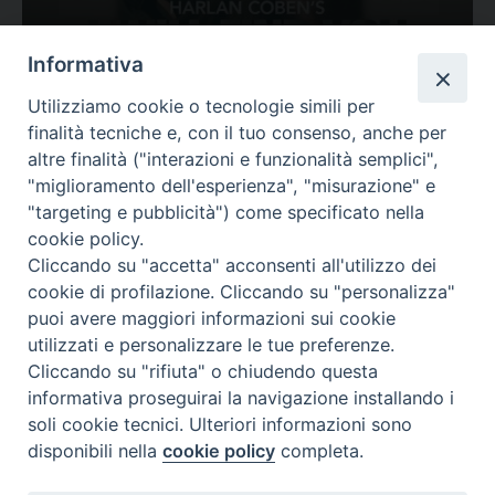
Ovunque tu sia
Informativa
Valutazione
Utilizziamo cookie o tecnologie simili per
Complesso, Problematico
finalità tecniche e, con il tuo consenso, anche per
Tematica:
Amore-Sentimenti, Carcere...
altre finalità ("interazioni e funzionalità semplici",
"miglioramento dell'esperienza", "misurazione" e
"targeting e pubblicità") come specificato nella
cookie policy.
Cliccando su "accetta" acconsenti all'utilizzo dei
cookie di profilazione. Cliccando su "personalizza"
puoi avere maggiori informazioni sui cookie
utilizzati e personalizzare le tue preferenze.
Cliccando su "rifiuta" o chiudendo questa
Contatti & Info
informativa proseguirai la navigazione installando i
C.ne Aurelia, 50 – 00165 Roma
soli cookie tecnici. Ulteriori informazioni sono
disponibili nella
cookie policy
completa.
Contatti
Credits