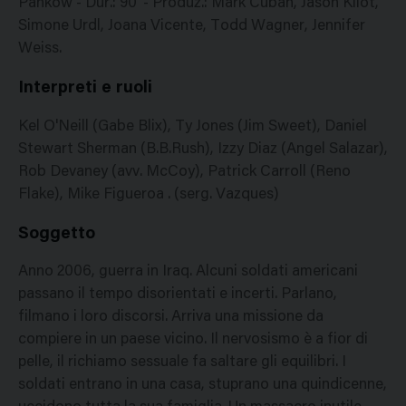
Pankow - Dur.: 90' - Produz.: Mark Cuban, Jason Kliot,
Simone Urdl, Joana Vicente, Todd Wagner, Jennifer
Weiss.
Interpreti e ruoli
Kel O'Neill (Gabe Blix), Ty Jones (Jim Sweet), Daniel
Stewart Sherman (B.B.Rush), Izzy Diaz (Angel Salazar),
Rob Devaney (avv. McCoy), Patrick Carroll (Reno
Flake), Mike Figueroa . (serg. Vazques)
Soggetto
Anno 2006, guerra in Iraq. Alcuni soldati americani
passano il tempo disorientati e incerti. Parlano,
filmano i loro discorsi. Arriva una missione da
compiere in un paese vicino. Il nervosismo è a fior di
pelle, il richiamo sessuale fa saltare gli equilibri. I
soldati entrano in una casa, stuprano una quindicenne,