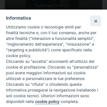
Ovunque tu sia
Informativa
Valutazione
Utilizziamo cookie o tecnologie simili per
Complesso, Problematico
finalità tecniche e, con il tuo consenso, anche per
Tematica:
Amore-Sentimenti, Carcere...
altre finalità ("interazioni e funzionalità semplici",
"miglioramento dell'esperienza", "misurazione" e
"targeting e pubblicità") come specificato nella
cookie policy.
Cliccando su "accetta" acconsenti all'utilizzo dei
cookie di profilazione. Cliccando su "personalizza"
puoi avere maggiori informazioni sui cookie
utilizzati e personalizzare le tue preferenze.
Cliccando su "rifiuta" o chiudendo questa
Contatti & Info
informativa proseguirai la navigazione installando i
C.ne Aurelia, 50 – 00165 Roma
soli cookie tecnici. Ulteriori informazioni sono
Contatti
disponibili nella
cookie policy
completa.