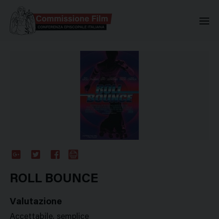
Commissione Nazionale Valuta
Google
Twitter
Facebook
Stampa
Plus
ROLL BOUNCE
Valutazione
Accettabile, semplice