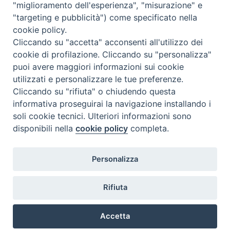
"miglioramento dell'esperienza", "misurazione" e
"targeting e pubblicità") come specificato nella
cookie policy.
Cliccando su "accetta" acconsenti all'utilizzo dei
cookie di profilazione. Cliccando su "personalizza"
puoi avere maggiori informazioni sui cookie
utilizzati e personalizzare le tue preferenze.
Cliccando su "rifiuta" o chiudendo questa
Contatti & Info
informativa proseguirai la navigazione installando i
C.ne Aurelia, 50 – 00165 Roma
soli cookie tecnici. Ulteriori informazioni sono
Contatti
disponibili nella
cookie policy
completa.
Credits
Scrivi a: cnvf@chiesacattolica.it
Personalizza
Privacy Policy
Rifiuta
Accetta
Ricerca Film - SerieTV