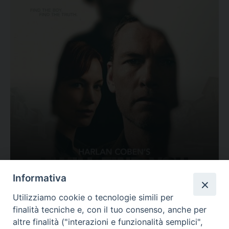
Ovunque tu sia
Informativa
Valutazione
Utilizziamo cookie o tecnologie simili per
Complesso, Problematico
finalità tecniche e, con il tuo consenso, anche per
Tematica:
Amore-Sentimenti, Carcere...
altre finalità ("interazioni e funzionalità semplici",