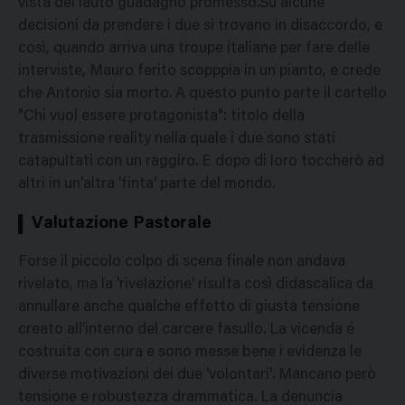
vista del lauto guadagno promesso.Su alcune
decisioni da prendere i due si trovano in disaccordo, e
così, quando arriva una troupe italiane per fare delle
interviste, Mauro ferito scopppia in un pianto, e crede
che Antonio sia morto. A questo punto parte il cartello
"Chi vuol essere protagonista": titolo della
trasmissione reality nella quale i due sono stati
catapultati con un raggiro. E dopo di loro toccherò ad
altri in un'altra 'finta' parte del mondo.
Valutazione Pastorale
Forse il piccolo colpo di scena finale non andava
rivelato, ma la 'rivelazione' risulta così didascalica da
annullare anche qualche effetto di giusta tensione
creato all'interno del carcere fasullo. La vicenda é
costruita con cura e sono messe bene i evidenza le
diverse motivazioni dei due 'volontari'. Mancano però
tensione e robustezza drammatica. La denuncia