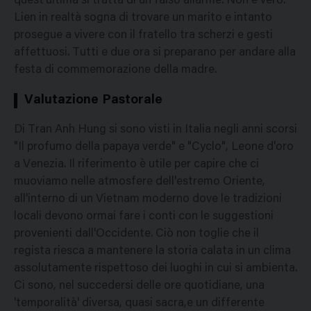
quest'ultima si tratta di un falso allarme. Non è vero.
Lien in realtà sogna di trovare un marito e intanto
prosegue a vivere con il fratello tra scherzi e gesti
affettuosi. Tutti e due ora si preparano per andare alla
festa di commemorazione della madre.
Valutazione Pastorale
Di Tran Anh Hung si sono visti in Italia negli anni scorsi
"Il profumo della papaya verde" e "Cyclo", Leone d'oro
a Venezia. Il riferimento è utile per capire che ci
muoviamo nelle atmosfere dell'estremo Oriente,
all'interno di un Vietnam moderno dove le tradizioni
locali devono ormai fare i conti con le suggestioni
provenienti dall'Occidente. Ciò non toglie che il
regista riesca a mantenere la storia calata in un clima
assolutamente rispettoso dei luoghi in cui si ambienta.
Ci sono, nel succedersi delle ore quotidiane, una
'temporalità' diversa, quasi sacra,e un differente