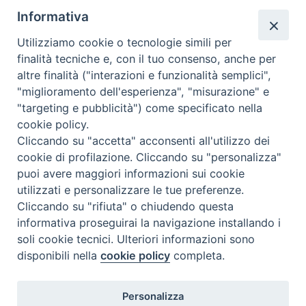
Ovunque tu sia
Informativa
Valutazione
Utilizziamo cookie o tecnologie simili per
Complesso, Problematico
finalità tecniche e, con il tuo consenso, anche per
Tematica:
Amore-Sentimenti, Carcere...
altre finalità ("interazioni e funzionalità semplici",
"miglioramento dell'esperienza", "misurazione" e
"targeting e pubblicità") come specificato nella
cookie policy.
Cliccando su "accetta" acconsenti all'utilizzo dei
cookie di profilazione. Cliccando su "personalizza"
puoi avere maggiori informazioni sui cookie
utilizzati e personalizzare le tue preferenze.
Cliccando su "rifiuta" o chiudendo questa
Contatti & Info
informativa proseguirai la navigazione installando i
C.ne Aurelia, 50 – 00165 Roma
soli cookie tecnici. Ulteriori informazioni sono
Contatti
disponibili nella
cookie policy
completa.
Credits
Scrivi a: cnvf@chiesacattolica.it
Personalizza