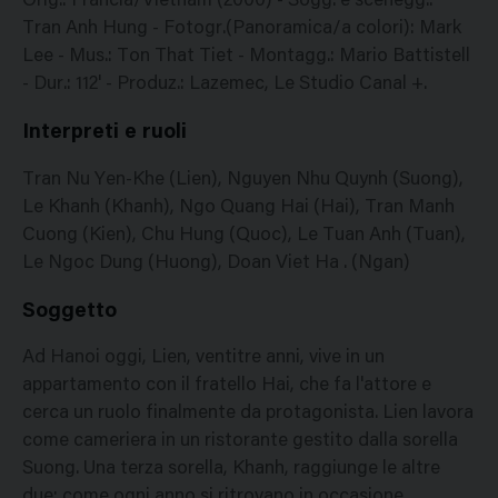
Orig.: Francia/Vietnam (2000) - Sogg. e scenegg.:
Tran Anh Hung - Fotogr.(Panoramica/a colori): Mark
Lee - Mus.: Ton That Tiet - Montagg.: Mario Battistell
- Dur.: 112' - Produz.: Lazemec, Le Studio Canal +.
Interpreti e ruoli
Tran Nu Yen-Khe (Lien), Nguyen Nhu Quynh (Suong),
Le Khanh (Khanh), Ngo Quang Hai (Hai), Tran Manh
Cuong (Kien), Chu Hung (Quoc), Le Tuan Anh (Tuan),
Le Ngoc Dung (Huong), Doan Viet Ha . (Ngan)
Soggetto
Ad Hanoi oggi, Lien, ventitre anni, vive in un
appartamento con il fratello Hai, che fa l'attore e
cerca un ruolo finalmente da protagonista. Lien lavora
come cameriera in un ristorante gestito dalla sorella
Suong. Una terza sorella, Khanh, raggiunge le altre
due: come ogni anno si ritrovano in occasione