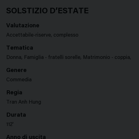
Google
Twitter
Facebook
Stampa
Plus
SOLSTIZIO D’ESTATE
Valutazione
Accettabile-riserve, complesso
Tematica
Donna, Famiglia - fratelli sorelle, Matrimonio - coppia, R
Genere
Commedia
Regia
Tran Anh Hung
Durata
112'
Anno di uscita