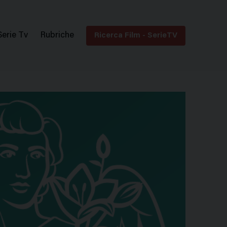
Serie Tv
Rubriche
Ricerca Film - SerieTV