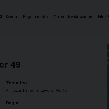
issione Nazionale Valutazione Film
Menu
Chi Siamo
Regolamento
Criteri di valutazione
Film-
di
navigazione
er 49
Tematica
Amicizia, Famiglia, Lavoro, Morte
Regia