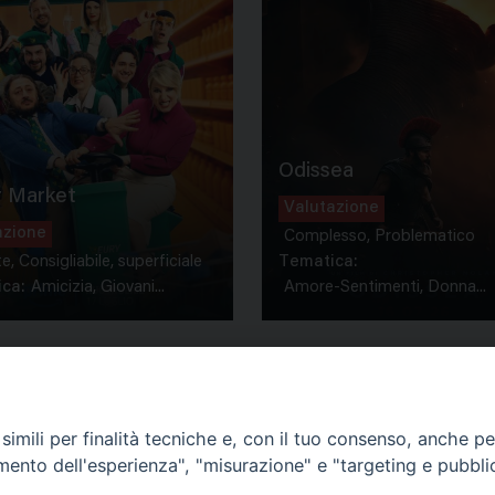
Odissea
 Market
Valutazione
azione
Complesso, Problematico
te, Consigliabile, superficiale
Tematica:
ca:
Amicizia, Giovani...
Amore-Sentimenti, Donna...
imili per finalità tecniche e, con il tuo consenso, anche per 
amento dell'esperienza", "misurazione" e "targeting e pubbli
Contatti & Info
mmissione Nazionale Valutaz