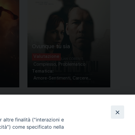
Ovunque tu sia
Valutazione
Complesso, Problematico
Tematica:
Amore-Sentimenti, Carcere...
altre finalità ("interazioni e
cità") come specificato nella
ione Film