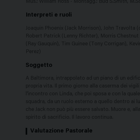
Mus.: William Ross - Montagg.: Bud S.Smith, M.Scot
Interpreti e ruoli
Joaquin Phoenix (Jack Morrison), John Travolta (
Robert Patrick (Lenny Richter), Morris Chestnut
(Ray Gauquin), Tim Guinee (Tony Corrigan), Kev
Perez)
Soggetto
A Baltimora, intrappolato ad un piano di un edifi
propria vita. Il primo giorno alla caserma dei vig
l'incontro con Linda, che poi sposa e con la quale h
squadra, da un ruolo esterno a quello dentro ai l
che Jack non può più essere salvato. Muore e, all
spirito di sacrificio. Il lavoro continua.
Valutazione Pastorale