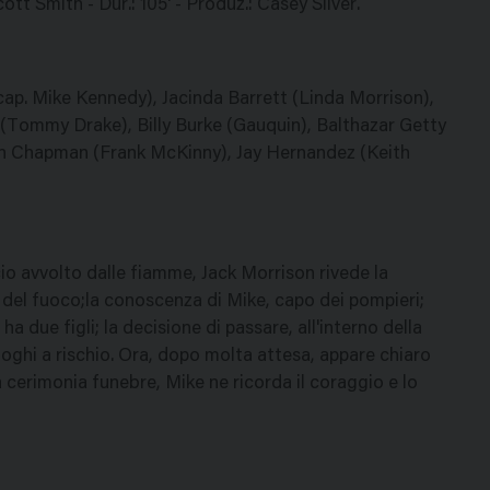
t Smith - Dur.: 105' - Produz.: Casey Silver.
cap. Mike Kennedy), Jacinda Barrett (Linda Morrison),
 (Tommy Drake), Billy Burke (Gauquin), Balthazar Getty
in Chapman (Frank McKinny), Jay Hernandez (Keith
cio avvolto dalle fiamme, Jack Morrison rivede la
ili del fuoco;la conoscenza di Mike, capo dei pompieri;
a due figli; la decisione di passare, all'interno della
uoghi a rischio. Ora, dopo molta attesa, appare chiaro
a cerimonia funebre, Mike ne ricorda il coraggio e lo