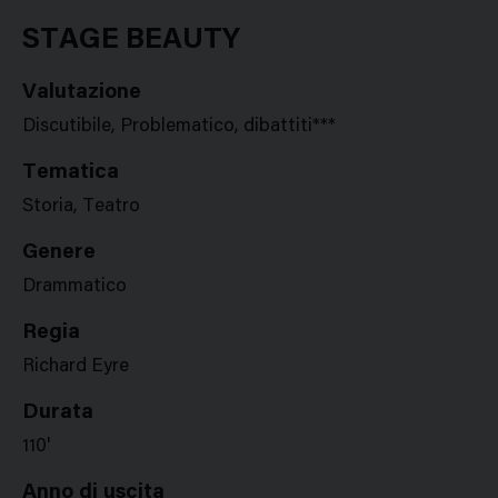
Google
Twitter
Facebook
Stampa
Plus
STAGE BEAUTY
Valutazione
Discutibile, Problematico, dibattiti***
Tematica
Storia, Teatro
Genere
Drammatico
Regia
Richard Eyre
Durata
110'
Anno di uscita