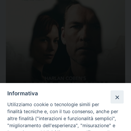
Ovunque tu sia
Informativa
Valutazione
Utilizziamo cookie o tecnologie simili per
Complesso, Problematico
finalità tecniche e, con il tuo consenso, anche per
Tematica:
Amore-Sentimenti, Carcere...
altre finalità ("interazioni e funzionalità semplici",
"miglioramento dell'esperienza", "misurazione" e