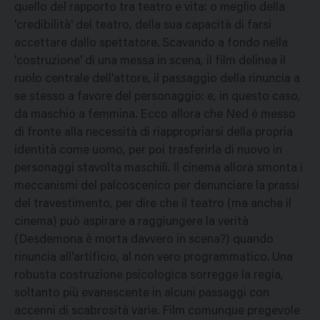
quello del rapporto tra teatro e vita: o meglio della
'credibilità' del teatro, della sua capacità di farsi
accettare dallo spettatore. Scavando a fondo nella
'costruzione' di una messa in scena, il film delinea il
ruolo centrale dell'attore, il passaggio della rinuncia a
se stesso a favore del personaggio: e, in questo caso,
da maschio a femmina. Ecco allora che Ned è messo
di fronte alla necessità di riappropriarsi della propria
identità come uomo, per poi trasferirla di nuovo in
personaggi stavolta maschili. Il cinema allora smonta i
meccanismi del palcoscenico per denunciare la prassi
del travestimento, per dire che il teatro (ma anche il
cinema) può aspirare a raggiungere la verità
(Desdemona è morta davvero in scena?) quando
rinuncia all'artificio, al non vero programmatico. Una
robusta costruzione psicologica sorregge la regia,
soltanto più evanescente in alcuni passaggi con
accenni di scabrosità varie. Film comunque pregevole