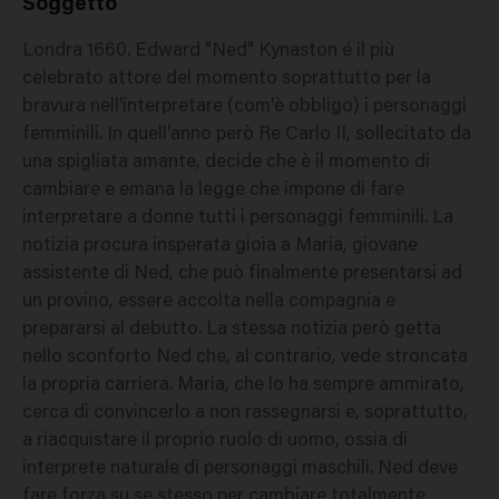
Soggetto
Londra 1660. Edward "Ned" Kynaston é il più
celebrato attore del momento soprattutto per la
bravura nell'interpretare (com'è obbligo) i personaggi
femminili. In quell'anno però Re Carlo II, sollecitato da
una spigliata amante, decide che è il momento di
cambiare e emana la legge che impone di fare
interpretare a donne tutti i personaggi femminili. La
notizia procura insperata gioia a Maria, giovane
assistente di Ned, che può finalmente presentarsi ad
un provino, essere accolta nella compagnia e
prepararsi al debutto. La stessa notizia però getta
nello sconforto Ned che, al contrario, vede stroncata
la propria carriera. Maria, che lo ha sempre ammirato,
cerca di convincerlo a non rassegnarsi e, soprattutto,
a riacquistare il proprio ruolo di uomo, ossia di
interprete naturale di personaggi maschili. Ned deve
fare forza su se stesso per cambiare totalmente