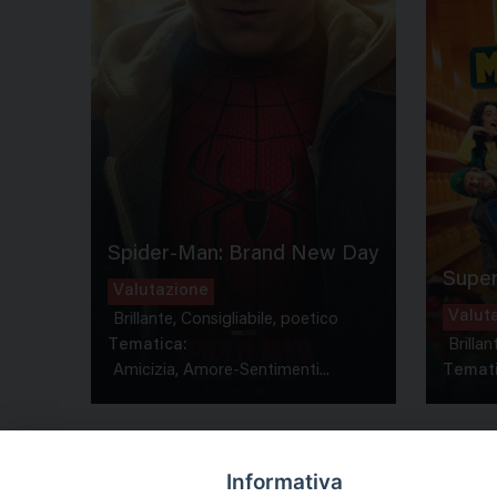
Spider-Man: Brand New Day
Super
Valutazione
Valut
Brillante, Consigliabile, poetico
Tematica:
Brillan
Amicizia, Amore-Sentimenti...
Temati
Informativa