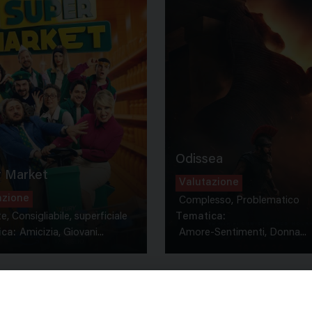
Odissea
 Market
Valutazione
azione
Complesso, Problematico
te, Consigliabile, superficiale
Tematica:
ca:
Amicizia, Giovani...
Amore-Sentimenti, Donna...