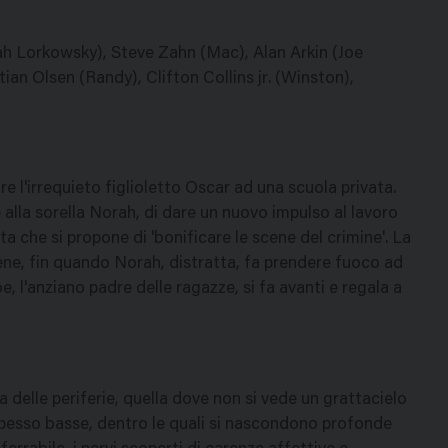
 Lorkowsky), Steve Zahn (Mac), Alan Arkin (Joe
ian Olsen (Randy), Clifton Collins jr. (Winston),
 l'irrequieto figlioletto Oscar ad una scuola privata.
 alla sorella Norah, di dare un nuovo impulso al lavoro
tta che si propone di 'bonificare le scene del crimine'. La
ene, fin quando Norah, distratta, fa prendere fuoco ad
 l'anziano padre delle ragazze, si fa avanti e regala a
delle periferie, quella dove non si vede un grattacielo
 spesso basse, dentro le quali si nascondono profonde