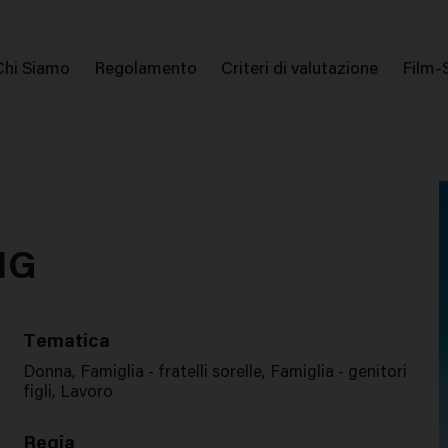
issione Nazionale Valutazione Film
Menu
Chi Siamo
Regolamento
Criteri di valutazione
Film-
di
navigazione
NG
Tematica
Donna, Famiglia - fratelli sorelle, Famiglia - genitori
figli, Lavoro
Regia