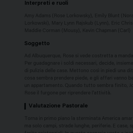
Interpreti e ruoli
Amy Adams (Rose Lorkowsky), Emily Blunt (Norah
Lorkowski), Mary Lynn Rajskub (Lynn), Eric Christ
Maddie Corman (Mousy), Kevin Chapman (Carl)
Soggetto
Ad Albuquerque, Rose si vede costretta a mandare
Per guadagnare i soldi necessari, decide, insieme
di pulizia delle case. Mettono così in piedi una di
cosa sembra prendere piede, e gli affari vanno b
un appartamento. Quando tutto sembra finito, Joe,
Rose il furgone per riprendere l'attività.
Valutazione Pastorale
Torna in primo piano la sterminata America amara 
ma solo campi, strade lunghe, periferie. E case,