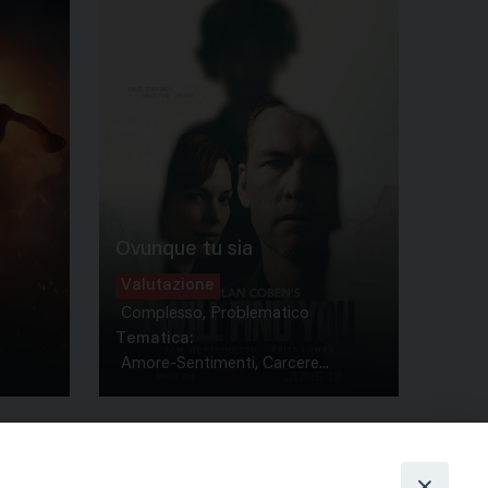
Ovunque tu sia
Valutazione
Complesso, Problematico
Tematica:
Amore-Sentimenti, Carcere...