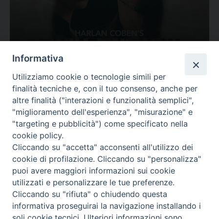
Ovunque tu sia
Informativa
Valutazione
Utilizziamo cookie o tecnologie simili per
Complesso, Problematico
finalità tecniche e, con il tuo consenso, anche per
Tematica:
Amore-Sentimenti, Carcere...
altre finalità ("interazioni e funzionalità semplici",
"miglioramento dell'esperienza", "misurazione" e
"targeting e pubblicità") come specificato nella
cookie policy.
Cliccando su "accetta" acconsenti all'utilizzo dei
cookie di profilazione. Cliccando su "personalizza"
puoi avere maggiori informazioni sui cookie
utilizzati e personalizzare le tue preferenze.
Cliccando su "rifiuta" o chiudendo questa
Contatti & Info
informativa proseguirai la navigazione installando i
C.ne Aurelia, 50 – 00165 Roma
soli cookie tecnici. Ulteriori informazioni sono