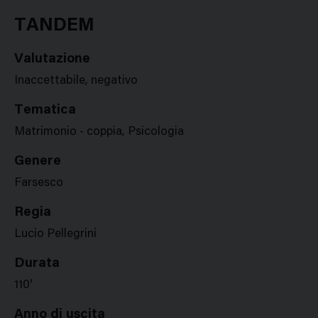
Google
Twitter
Facebook
Stampa
Plus
TANDEM
Valutazione
Inaccettabile, negativo
Tematica
Matrimonio - coppia, Psicologia
Genere
Farsesco
Regia
Lucio Pellegrini
Durata
110'
Anno di uscita