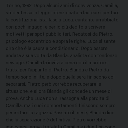
Torino, 1992. Dopo alcuni anni di convivenza, Camilla,
studentessa in legge intenzionata a laurearsi per fare
la costituzionalista, lascia Luca, cantante arrabbiato
con pochi ingaggi e per lo più dedito a scrivere
motivetti per spot pubblicitari. Recatosi da Pietro,
psicologo eccentrico e sopra le righe, Luca si sente
dire che é la paura a condizionarlo. Dopo essere
andata a sua volta da Blanda, analista con tendenze
new age, Camilla la invita a cena con il marito: si
tratta per l'appunto di Pietro. Blanda e Pietro da
tempo sono in lite, e dopo quella sera finiscono col
separarsi. Pietro però vorrebbe recuperare la
situazione, e allora Blanda gli concede un mese di
prova. Anche Luca non si rassegna alla perdita di
Camilla, ma i suoi comportamenti finiscono sempre
per irritare la ragazza. Passato il mese, Blanda dice
che la separazione é definitiva. Pietro vorrebbe
impiccarsi, arriva trafelata Camilla e i due finiscono