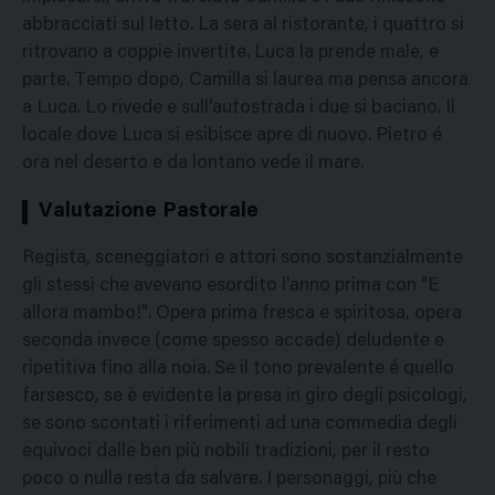
abbracciati sul letto. La sera al ristorante, i quattro si
ritrovano a coppie invertite. Luca la prende male, e
parte. Tempo dopo, Camilla si laurea ma pensa ancora
a Luca. Lo rivede e sull'autostrada i due si baciano. Il
locale dove Luca si esibisce apre di nuovo. Pietro é
ora nel deserto e da lontano vede il mare.
Valutazione Pastorale
Regista, sceneggiatori e attori sono sostanzialmente
gli stessi che avevano esordito l'anno prima con "E
allora mambo!". Opera prima fresca e spiritosa, opera
seconda invece (come spesso accade) deludente e
ripetitiva fino alla noia. Se il tono prevalente é quello
farsesco, se è evidente la presa in giro degli psicologi,
se sono scontati i riferimenti ad una commedia degli
equivoci dalle ben più nobili tradizioni, per il resto
poco o nulla resta da salvare. I personaggi, più che