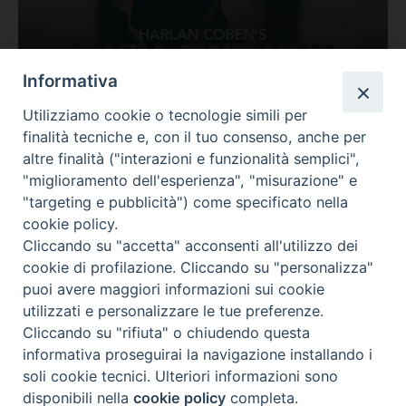
Ovunque tu sia
Informativa
Valutazione
Utilizziamo cookie o tecnologie simili per
Complesso, Problematico
finalità tecniche e, con il tuo consenso, anche per
Tematica:
Amore-Sentimenti, Carcere...
altre finalità ("interazioni e funzionalità semplici",
"miglioramento dell'esperienza", "misurazione" e
"targeting e pubblicità") come specificato nella
cookie policy.
Cliccando su "accetta" acconsenti all'utilizzo dei
cookie di profilazione. Cliccando su "personalizza"
puoi avere maggiori informazioni sui cookie
utilizzati e personalizzare le tue preferenze.
Cliccando su "rifiuta" o chiudendo questa
Contatti & Info
informativa proseguirai la navigazione installando i
C.ne Aurelia, 50 – 00165 Roma
soli cookie tecnici. Ulteriori informazioni sono
Contatti
disponibili nella
cookie policy
completa.