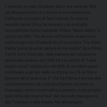
L'episodio é reale. Elizabeth Short era nata nel 1924
nel Massachusetts e a 19 anni si era trasferita in
California col sogno di fare l'attrice. Su questa
vicenda James Ellroy ha lavorato con puntiglio,
raccogliendo molto materiale. Il libro "Black Dahlia" é
uscito nel 1987. "Ho dovuto affrontare un percorso
molto lungo con Elizabeth Scott e scrivere 'The Black
Dahlia' prima di poter parlare di mia madre" dice Ellroy.
Com'è noto l'omicidio della mamma del romanziere
americano avvenne nel 1958 ed é al centro di "I miei
luoghi oscuri" pubblicato nel 1996. Si vorrebbe quasi
continuare a parlare dello scrittore, ma c'è un film e
bisogna dirne qualcosa. E' che De Palma é ancora una
volta bravissimo nel costruire l'azione secondo un
linguaggio misto tra attualità e passato: ossia proprio
quel clima del cinema 'noir' del secondo dopoguerra
alla Tourneur, o alla Hawks. Ma alla lunga la