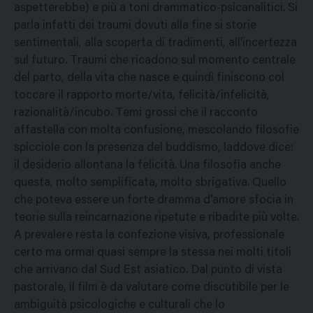
aspetterebbe) e più a toni drammatico-psicanalitici. Si
parla infatti dei traumi dovuti alla fine si storie
sentimentali, alla scoperta di tradimenti, all'incertezza
sul futuro. Traumi che ricadono sul momento centrale
del parto, della vita che nasce e quindi finiscono col
toccare il rapporto morte/vita, felicità/infelicità,
razionalità/incubo. Temi grossi che il racconto
affastella con molta confusione, mescolando filosofie
spicciole con la presenza del buddismo, laddove dice:
il desiderio allontana la felicità. Una filosofia anche
questa, molto semplificata, molto sbrigativa. Quello
che poteva essere un forte dramma d'amore sfocia in
teorie sulla reincarnazione ripetute e ribadite più volte.
A prevalere resta la confezione visiva, professionale
certo ma ormai quasi sempre la stessa nei molti titoli
che arrivano dal Sud Est asiatico. Dal punto di vista
pastorale, il film è da valutare come discutibile per le
ambiguità psicologiche e culturali che lo