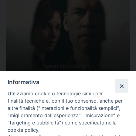
Ovunque tu sia
Informativa
Valutazione
Utilizziamo cookie o tecnologie simili per
Complesso, Problematico
finalità tecniche e, con il tuo consenso, anche per
Tematica:
Amore-Sentimenti, Carcere...
altre finalità ("interazioni e funzionalità semplici",
"miglioramento dell'esperienza", "misurazione" e
"targeting e pubblicità") come specificato nella
cookie policy.