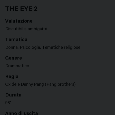
Google
Twitter
Facebook
Stampa
Plus
THE EYE 2
Valutazione
Discutibile, ambiguità
Tematica
Donna, Psicologia, Tematiche religiose
Genere
Drammatico
Regia
Oxide e Danny Pang (Pang brothers)
Durata
98'
Anno di uscita