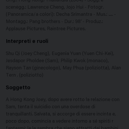
Orig.: Hong Kong/Thailandia (2004) - Sogg. e
scenegg.: Lawrence Cheng, Jojo Hui - Fotogr.
(Panoramica/a colori): Decha Srimantra - Mus.: ..... -
Montagg.: Pang brothers - Dur.: 98' - Produz.:
Applause Pictures, Raintree Pictures.
Interpreti e ruoli
Shu Qi (Joey Cheng), Eugenia Yuan (Yuen Chi-Kei),
Jesdapor Pholdee (Sam), Philip Kwok (monaco),
Rayson Tan (ginecologo), May Phua (poliziotta), Alan
Tern . (poliziotto)
Soggetto
A Hong Kong Joey, dopo avere rotto la relazione con
Sam, tenta il suicidio con una overdose di
tranquillanti. Salvata, si accorge di essere incinta e,
poco dopo, comincia a vedere intorno a sé spiriti r
fantasmi: le le sembra che siano attratti dai bambini