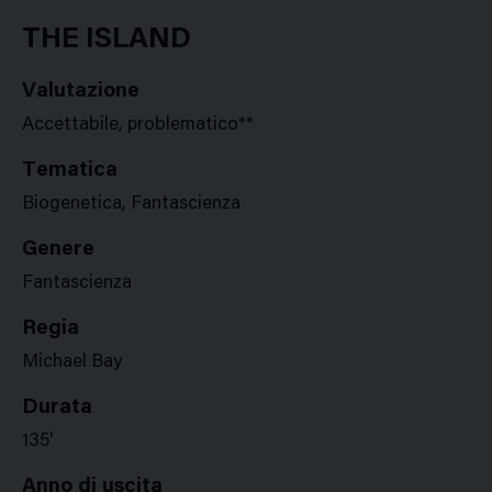
Google
Twitter
Facebook
Stampa
Plus
THE ISLAND
Valutazione
Accettabile, problematico**
Tematica
Biogenetica, Fantascienza
Genere
Fantascienza
Regia
Michael Bay
Durata
135'
Anno di uscita