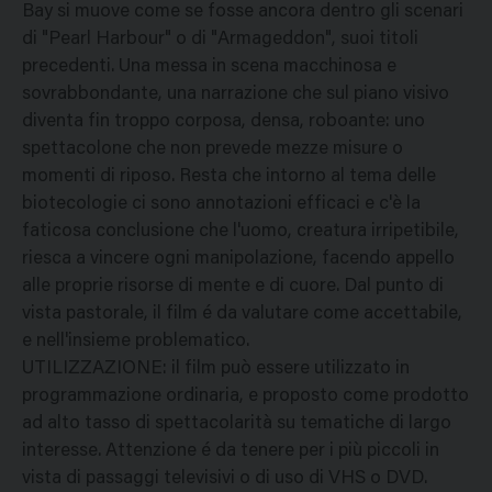
Bay si muove come se fosse ancora dentro gli scenari
di "Pearl Harbour" o di "Armageddon", suoi titoli
precedenti. Una messa in scena macchinosa e
sovrabbondante, una narrazione che sul piano visivo
diventa fin troppo corposa, densa, roboante: uno
spettacolone che non prevede mezze misure o
momenti di riposo. Resta che intorno al tema delle
biotecologie ci sono annotazioni efficaci e c'è la
faticosa conclusione che l'uomo, creatura irripetibile,
riesca a vincere ogni manipolazione, facendo appello
alle proprie risorse di mente e di cuore. Dal punto di
vista pastorale, il film é da valutare come accettabile,
e nell'insieme problematico.
UTILIZZAZIONE: il film può essere utilizzato in
programmazione ordinaria, e proposto come prodotto
ad alto tasso di spettacolarità su tematiche di largo
interesse. Attenzione é da tenere per i più piccoli in
vista di passaggi televisivi o di uso di VHS o DVD.