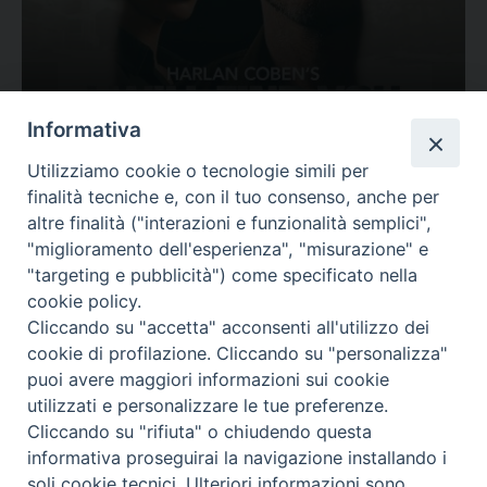
Ovunque tu sia
Informativa
Valutazione
Utilizziamo cookie o tecnologie simili per
Complesso, Problematico
finalità tecniche e, con il tuo consenso, anche per
Tematica:
Amore-Sentimenti, Carcere...
altre finalità ("interazioni e funzionalità semplici",
"miglioramento dell'esperienza", "misurazione" e
"targeting e pubblicità") come specificato nella
cookie policy.
Cliccando su "accetta" acconsenti all'utilizzo dei
cookie di profilazione. Cliccando su "personalizza"
puoi avere maggiori informazioni sui cookie
utilizzati e personalizzare le tue preferenze.
Cliccando su "rifiuta" o chiudendo questa
Contatti & Info
informativa proseguirai la navigazione installando i
C.ne Aurelia, 50 – 00165 Roma
soli cookie tecnici. Ulteriori informazioni sono