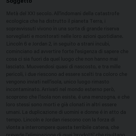
Soggetto
Metà del XXI secolo. All'indomani della catastrofe
ecologica che ha distrutto il pianeta Terra, i
sopravvissuti vivono in una sorta di grande riserva
sorvegliati e monitorati nelle loro azioni quotidiane.
Lincoln 6 e Jordan 2, in seguito a strani incubi,
cominciano ad avvertire forte l'esigenza di sapere che
cosa ci sia fuori da quel luogo che non hanno mai
lasciato. Muovendosi quasi di nascosto, e tra mille
pericoli, i due riescono ad essere scelti tra coloro che
vengono inviati nell'isola, unico luogo rimasto
incontaminato. Arrivati nel mondo esterno però,
scoprono che l'isola non esiste, é una menzogna, e che
loro stessi sono morti e già clonati in altri essere
umani. La duplicazione di uomini e donne é in atto da
tempo. Lincoln e Jordan riescono con la forza di
vlonta a interrompere questa terribile catena, che
prevede l'eliminazione di quei 'prodotti' che risultano