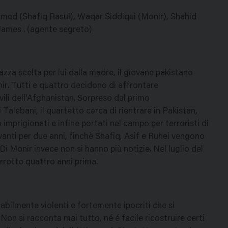
hmed (Shafiq Rasul), Waqar Siddiqui (Monir), Shahid
James . (agente segreto)
zza scelta per lui dalla madre, il giovane pakistano
nir. Tutti e quattro decidono di affrontare
vili dell'Afghanistan. Sorpreso dal primo
alebani, il quartetto cerca di rientrare in Pakistan,
imprigionati e infine portati nel campo per terroristi di
anti per due anni, finchè Shafiq, Asif e Ruhei vengono
Di Monir invece non si hanno più notizie. Nel luglio del
rrotto quattro anni prima.
itabilmente violenti e fortemente ipocriti che si
Non si racconta mai tutto, né é facile ricostruire certi