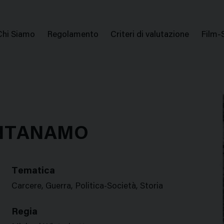
issione Nazionale Valutazione Film
Menu
Chi Siamo
Regolamento
Criteri di valutazione
Film-
di
navigazione
ANTANAMO
Tematica
Carcere, Guerra, Politica-Società, Storia
Regia