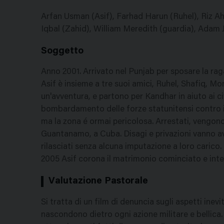
Arfan Usman (Asif), Farhad Harun (Ruhel), Riz A
Iqbal (Zahid), William Meredith (guardia), Adam 
Soggetto
Anno 2001. Arrivato nel Punjab per sposare la raga
Asif è insieme a tre suoi amici, Ruhel, Shafiq, Mo
un'avventura, e partono per Kandhar in aiuto ai ci
bombardamento delle forze statunitensi contro i T
ma la zona é ormai pericolosa. Arrestati, vengono 
Guantanamo, a Cuba. Disagi e privazioni vanno av
rilasciati senza alcuna imputazione a loro carico. 
2005 Asif corona il matrimonio cominciato e inte
Valutazione Pastorale
Si tratta di un film di denuncia sugli aspetti inev
nascondono dietro ogni azione militare e bellica. 