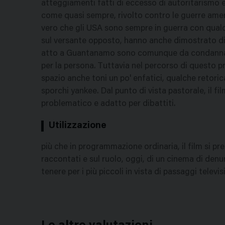
atteggiamenti fatti di eccesso di autoritarismo e 
come quasi sempre, rivolto contro le guerre ameri
vero che gli USA sono sempre in guerra con qual
sul versante opposto, hanno anche dimostrato di 
atto a Guantanamo sono comunque da condannare
per la persona. Tuttavia nel percorso di questo 
spazio anche toni un po' enfatici, qualche retori
sporchi yankee. Dal punto di vista pastorale, il fi
problematico e adatto per dibattiti.
Utilizzazione
più che in programmazione ordinaria, il film si pres
raccontati e sul ruolo, oggi, di un cinema di denu
tenere per i più piccoli in vista di passaggi televi