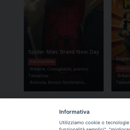
Spider-Man: Brand New Day
Super
Valutazione
Valut
Brillante, Consigliabile, poetico
Tematica:
Brillan
Amicizia, Amore-Sentimenti...
Temati
Informativa
Utilizziamo cookie o tecnologie s
funzionalità semplici", "miglior