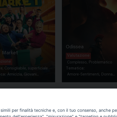
Odissea
 Market
Valutazione
azione
Complesso, Problematico
te, Consigliabile, superficiale
Tematica:
ca:
Amicizia, Giovani...
Amore-Sentimenti, Donna...
imili per finalità tecniche e, con il tuo consenso, anche per 
amento dell'esperienza", "misurazione" e "targeting e pubbli