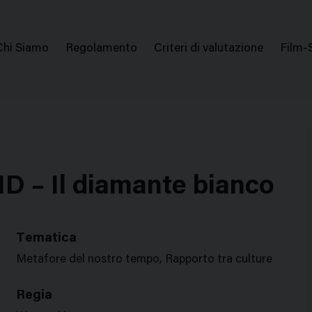
issione Nazionale Valutazione Film
Menu
Chi Siamo
Regolamento
Criteri di valutazione
Film-
di
navigazione
– Il diamante bianco
Tematica
Metafore del nostro tempo, Rapporto tra culture
Regia