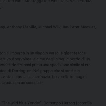
autori vari - Montagg.: Joe Bini - Dur.: 87' - Produz.:
g.
ap, Anthony Melville, Michael Wilk, Jan-Peter Meewes,
on si imbarca in un viaggio verso le gigantesche
ettivo é sorvolare le cime degli alberi a bordo di un
 perché dodici anni prima una spedizione simile si era
mico di Dorrington. Nel gruppo che si mette in
iste e riprese in acrobazia, fissa sulle immagini
conclude con un successo.
isto "The wild blue Yonder". Da tempo Herzog (capofila