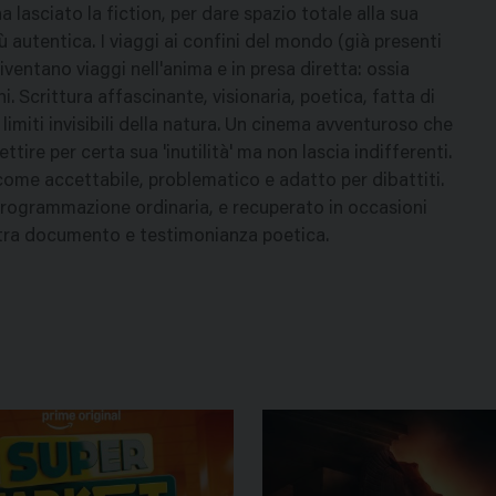
lasciato la fiction, per dare spazio totale alla sua
iù autentica. I viaggi ai confini del mondo (già presenti
 diventano viaggi nell'anima e in presa diretta: ossia
. Scrittura affascinante, visionaria, poetica, fatta di
i limiti invisibili della natura. Un cinema avventuroso che
re per certa sua 'inutilità' ma non lascia indifferenti.
e come accettabile, problematico e adatto per dibattiti.
programmazione ordinaria, e recuperato in occasioni
à tra documento e testimonianza poetica.