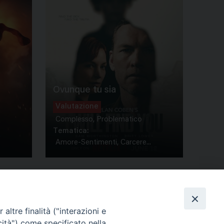
Ovunque tu sia
Valutazione
Complesso, Problematico
Tematica:
Amore-Sentimenti, Carcere...
altre finalità ("interazioni e
cità") come specificato nella