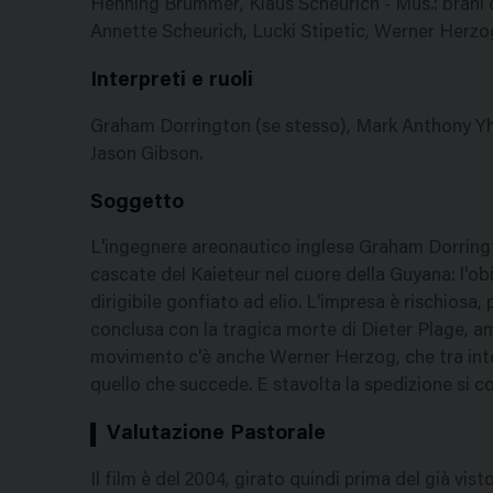
Henning Brummer, Klaus Scheurich - Mus.: brani di 
Annette Scheurich, Lucki Stipetic, Werner Herzo
Interpreti e ruoli
Graham Dorrington (se stesso), Mark Anthony Yh
Jason Gibson.
Soggetto
L'ingegnere areonautico inglese Graham Dorringt
cascate del Kaieteur nel cuore della Guyana: l'obi
dirigibile gonfiato ad elio. L'impresa è rischiosa,
conclusa con la tragica morte di Dieter Plage, a
movimento c'è anche Werner Herzog, che tra interv
quello che succede. E stavolta la spedizione si 
Valutazione Pastorale
Il film è del 2004, girato quindi prima del già v