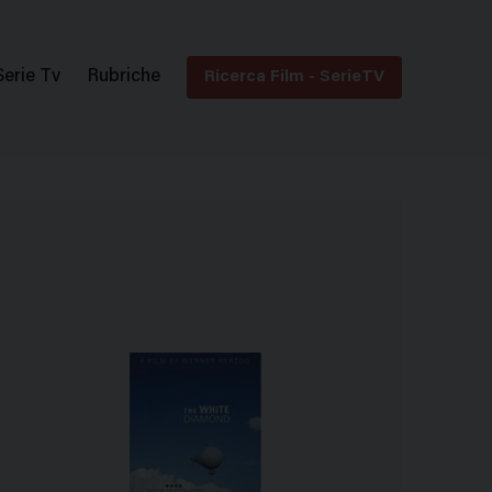
Serie Tv
Rubriche
Ricerca Film - SerieTV