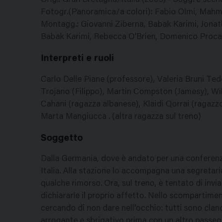
Orig.: Gran Bretagna/Italia (2005) - Sogg. e sce
Fotogr.(Panoramica/a colori): Fabio Olmi, Mahm
Montagg.: Giovanni Ziberna, Babak Karimi, Jonatha
Babak Karimi, Rebecca O'Brien, Domenico Procac
Interpreti e ruoli
Carlo Delle Piane (professore), Valeria Bruni Tede
Trojano (Filippo), Martin Compston (Jamesy), Wi
Cahani (ragazza albanese), Klaidi Qorrai (ragazz
Marta Mangiucca . (altra ragazza sul treno)
Soggetto
Dalla Germania, dove è andato per una conferenza
Italia. Alla stazione lo accompagna una segretari
qualche rimorso. Ora, sul treno, è tentato di invi
dichiararle il proprio affetto. Nello scompartime
cercando di non dare nell'occhio: tutti sono clan
arrogante e sbrigativo prima con un altro passeg