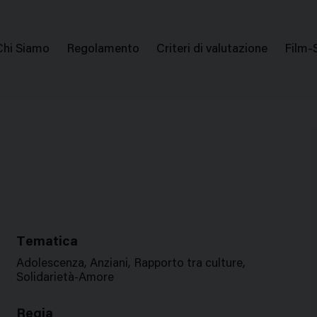
issione Nazionale Valutazione Film
Menu
Chi Siamo
Regolamento
Criteri di valutazione
Film-
di
navigazione
Tematica
Adolescenza, Anziani, Rapporto tra culture,
Solidarietà-Amore
Regia