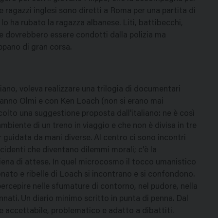
 tre ragazzi inglesi sono diretti a Roma per una partita di
e lo ha rubato la ragazza albanese. Liti, battibecchi,
tre dovrebbero essere condotti dalla polizia ma
ppano di gran corsa.
iano, voleva realizzare una trilogia di documentari
rmanno Olmi e con Ken Loach (non si erano mai
olto una suggestione proposta dall'italiano: ne è così
ambiente di un treno in viaggio e che non è divisa in tre
r guidata da mani diverse. Al centro ci sono incontri
incidenti che diventano dilemmi morali; c'è la
ena di attese. In quel microcosmo il tocco umanistico
onato e ribelle di Loach si incontrano e si confondono.
rcepire nelle sfumature di contorno, nel pudore, nella
ati. Un diario minimo scritto in punta di penna. Dal
me accettabile, problematico e adatto a dibattiti.