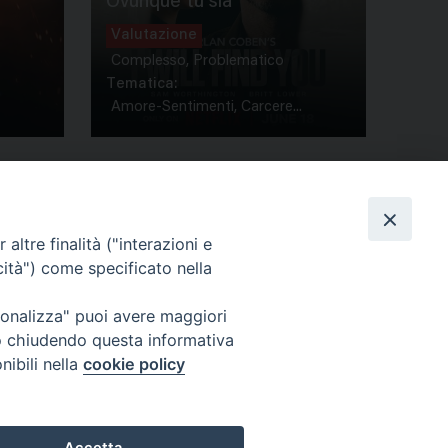
Ovunque tu sia
Valutazione
Complesso, Problematico
Tematica:
Amore-Sentimenti, Carcere...
altre finalità ("interazioni e
cità") come specificato nella
ione Film
rsonalizza" puoi avere maggiori
atti
Credits
" o chiudendo questa informativa
acy Policy
nibili nella
cookie policy