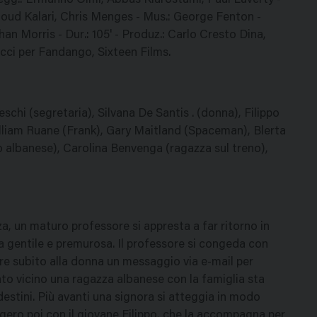
negg.: Ermanno Olmi, Abbas Kiarostami, Paul Laverty -
oud Kalari, Chris Menges - Mus.: George Fenton -
n Morris - Dur.: 105' - Produz.: Carlo Cresto Dina,
ci per Fandango, Sixteen Films.
schi (segretaria), Silvana De Santis . (donna), Filippo
lliam Ruane (Frank), Gary Maitland (Spaceman), Blerta
o albanese), Carolina Benvenga (ragazza sul treno),
, un maturo professore si appresta a far ritorno in
a gentile e premurosa. Il professore si congeda con
are subito alla donna un messaggio via e-mail per
nto vicino una ragazza albanese con la famiglia sta
destini. Più avanti una signora si atteggia in modo
gero poi con il giovane Filippo, che la accompagna per