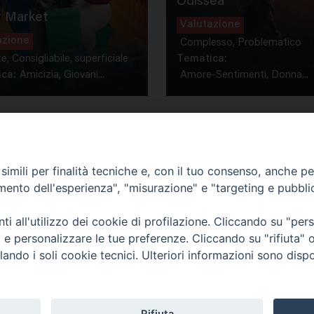
Odissea
 Market
Valutazione
azione
Complesso, Problematico
te, Consigliabile, superficiale
Tematica:
ca:
Amicizia, Giovani...
Amore-Sentimenti, Donna...
imili per finalità tecniche e, con il tuo consenso, anche per 
amento dell'esperienza", "misurazione" e "targeting e pubbli
Contatti & Info
mmissione Nazionale Valutaz
i all'utilizzo dei cookie di profilazione. Cliccando su "pe
C.ne Aurelia, 50 – 00165 Roma
Cont
ti e personalizzare le tue preferenze. Cliccando su "rifiuta
Scrivi a: cnvf@chiesacattolica.it
Priv
lando i soli cookie tecnici. Ulteriori informazioni sono dispo