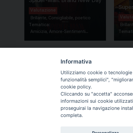
Spider-Man: Brand New Day
Super
Valutazione
Valut
Brillante, Consigliabile, poetico
Tematica:
Brillan
Amicizia, Amore-Sentimenti...
Temati
Informativa
Utilizziamo cookie o tecnologie s
funzionalità semplici", "miglior
Co
cookie policy.
Cliccando su "accetta" acconsent
informazioni sui cookie utilizza
proseguirai la navigazione instal
completa.