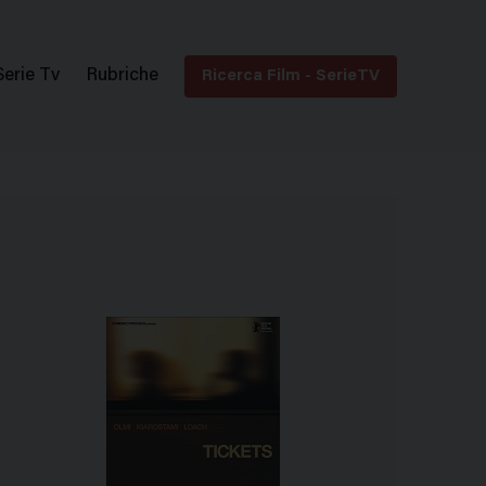
Serie Tv
Rubriche
Ricerca Film - SerieTV