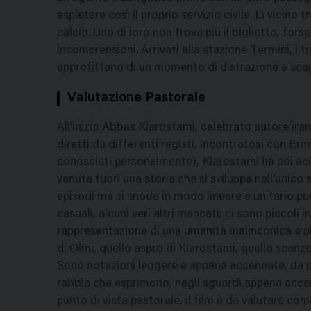
espletare così il proprio servizio civile. Lì vicino
calcio. Uno di loro non trova più il biglietto, fors
incomprensioni. Arrivati alla stazione Termini, i 
approfittano di un momento di distrazione e sca
Valutazione Pastorale
All'inizio Abbas Kiarostami, celebrato autore iran
diretti da differenti registi. Incontratosi con E
conosciuti personalmente), Kiarostami ha poi acc
venuta fuori una storia che si sviluppa nell'unico 
episodi ma si snoda in modo lineare e unitario pu
casuali, alcuni veri altri mancati; ci sono piccoli 
rappresentazione di una umanità malinconica e pi
di Olmi, quello aspro di Kiarostami, quello scanz
Sono notazioni leggere e appena accennate, da pe
rabbia che esprimono, negli sguardi appena accenn
punto di vista pastorale, il film è da valutare co