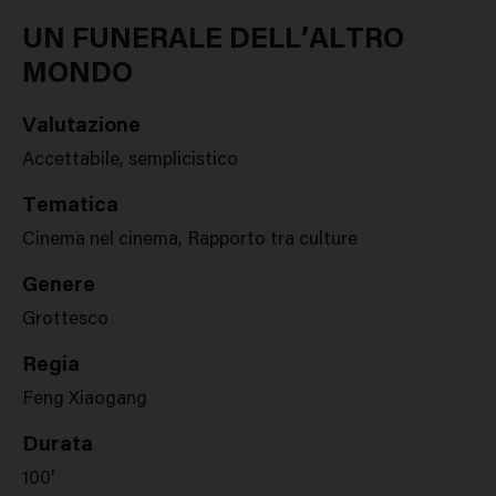
Google
Twitter
Facebook
Stampa
Plus
UN FUNERALE DELL’ALTRO
MONDO
Valutazione
Accettabile, semplicistico
Tematica
Cinema nel cinema, Rapporto tra culture
Genere
Grottesco
Regia
Feng Xiaogang
Durata
100'