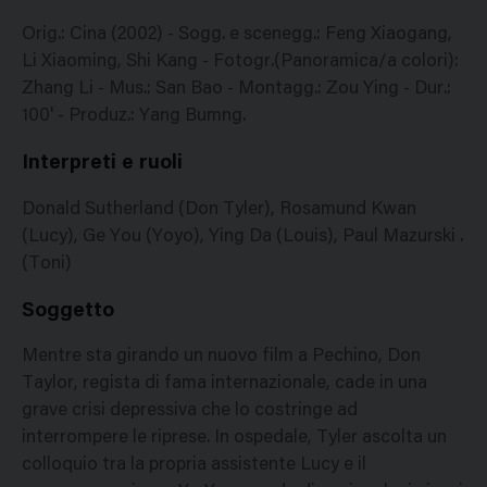
Orig.: Cina (2002) - Sogg. e scenegg.: Feng Xiaogang,
Li Xiaoming, Shi Kang - Fotogr.(Panoramica/a colori):
Zhang Li - Mus.: San Bao - Montagg.: Zou Ying - Dur.:
100' - Produz.: Yang Bumng.
Interpreti e ruoli
Donald Sutherland (Don Tyler), Rosamund Kwan
(Lucy), Ge You (Yoyo), Ying Da (Louis), Paul Mazurski .
(Toni)
Soggetto
Mentre sta girando un nuovo film a Pechino, Don
Taylor, regista di fama internazionale, cade in una
grave crisi depressiva che lo costringe ad
interrompere le riprese. In ospedale, Tyler ascolta un
colloquio tra la propria assistente Lucy e il