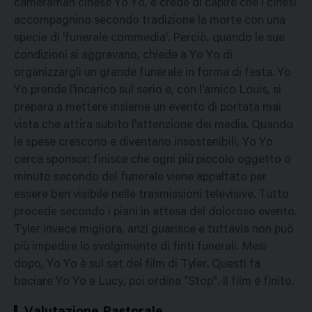
cameraman cinese Yo Yo, e crede di capire che i cinesi
accompagnino secondo tradizione la morte con una
specie di 'funerale commedia'. Perciò, quando le sue
condizioni si aggravano, chiede a Yo Yo di
organizzargli un grande funerale in forma di festa. Yo
Yo prende l'incarico sul serio e, con l'amico Louis, si
prepara a mettere insieme un evento di portata mai
vista che attira subito l'attenzione dei media. Quando
le spese crescono e diventano insostenibili, Yo Yo
cerca sponsor: finisce che ogni più piccolo oggetto o
minuto secondo del funerale viene appaltato per
essere ben visibile nelle trasmissioni televisive. Tutto
procede secondo i piani in attesa del doloroso evento.
Tyler invece migliora, anzi guarisce e tuttavia non può
più impedire lo svolgimento di finti funerali. Mesi
dopo, Yo Yo è sul set del film di Tyler. Questi fa
baciare Yo Yo e Lucy, poi ordina "Stop". Il film é finito.