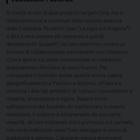
Valutazione Pastorale
Si tratta di uno di quei prodotti targati Cina, ma in
realtà promossi e sostenuti dalla sezione asiatica
della Columbia. Prodotti (tipo "La tigre e il dragone")
a dire il vero sempre più numerosi e quindi
decisamente 'scoperti' nel loro obiettivo: creare un
terreno di collaborazione permanente con l'universo
Cina e aprirsi sul piano commerciale un serbatoio
praticamente illimitato di nuovi fruitori. Per
conseguire il risultato anche questa storia, calata
geograficamente a Pechino e dintorni, affianca e
intreccia i due tipi antitetici di 'cultura': consumismo e
ritualità, sfrenatezza e rigore. Basato tutto
sull'equivoco del funerale da trasformare in evento
mediatico, il copione é attraversato da una certa
vivacità, da toni indovinati tra il grottesco e il surreale,
con strali indirizzati verso l'uso selvaggio e cinico di
pubblicità e sponsor. L'anziano regista americano