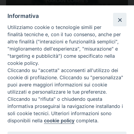
Ovunque tu sia
Informativa
Valutazione
Utilizziamo cookie o tecnologie simili per
Complesso, Problematico
finalità tecniche e, con il tuo consenso, anche per
Tematica:
Amore-Sentimenti, Carcere...
altre finalità ("interazioni e funzionalità semplici",
"miglioramento dell'esperienza", "misurazione" e
"targeting e pubblicità") come specificato nella
cookie policy.
Cliccando su "accetta" acconsenti all'utilizzo dei
cookie di profilazione. Cliccando su "personalizza"
puoi avere maggiori informazioni sui cookie
utilizzati e personalizzare le tue preferenze.
Cliccando su "rifiuta" o chiudendo questa
Contatti & Info
informativa proseguirai la navigazione installando i
C.ne Aurelia, 50 – 00165 Roma
soli cookie tecnici. Ulteriori informazioni sono
Contatti
disponibili nella
cookie policy
completa.
Credits