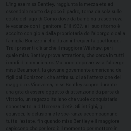
L'inglese miss Bentley, raggiunta la mezza età ed
essendole morto da poco il padre, torna da sola sulle
coste del lago di Como dove da bambina trascorreva
le vacanze con il genitore. E' il 1937, e il suo ritorno è
accolto con gioia dalla proprietaria dell'albergo e dalla
famiglia Bonizzoni che da anni frequenta quel luogo.
Tra i presenti c'è anche il maggiore Wilshaw, per il
quale miss Bentley prova attrazione, che cerca in tutti
i modi di comunica-re. Ma poco dopo arriva all'albergo
miss Beaumont, la giovane governante americana dei
figli dei Bonizzoni, che attira su di sé l'attenzione del
maggio-re. Viceversa, miss Bentley scopre durante
una gita di essere oggetto di attenzione da parte di
Vittorio, un ragazzo italiano che vuole conquistarla
nonostante la differenza d'età. Gli intrighi, gli
equivoci, le delusioni e le spe-ranze accompagnano
tutta l'estate, fin quando miss Bentley e il maggiore
capiscono che per loro è il momento per mettere in