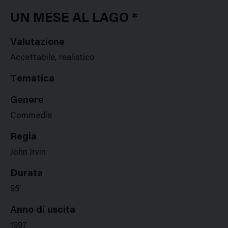
Google
Twitter
Facebook
Stampa
Plus
UN MESE AL LAGO *
Valutazione
Accettabile, realistico
Tematica
Genere
Commedia
Regia
John Irvin
Durata
95'
Anno di uscita
1997