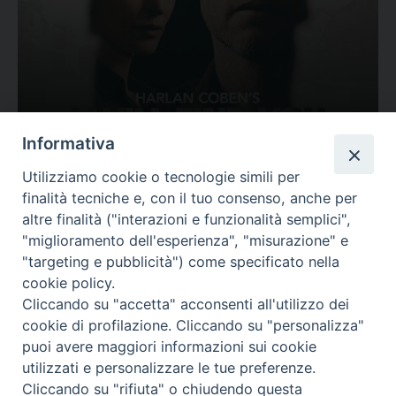
Ovunque tu sia
Informativa
Valutazione
Utilizziamo cookie o tecnologie simili per
Complesso, Problematico
finalità tecniche e, con il tuo consenso, anche per
Tematica:
Amore-Sentimenti, Carcere...
altre finalità ("interazioni e funzionalità semplici",
"miglioramento dell'esperienza", "misurazione" e
"targeting e pubblicità") come specificato nella
cookie policy.
Cliccando su "accetta" acconsenti all'utilizzo dei
cookie di profilazione. Cliccando su "personalizza"
puoi avere maggiori informazioni sui cookie
utilizzati e personalizzare le tue preferenze.
Cliccando su "rifiuta" o chiudendo questa
Contatti & Info