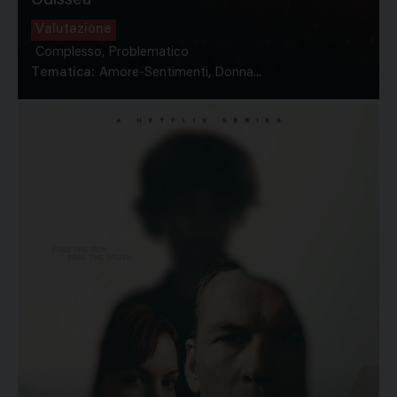
Odissea
Valutazione
Complesso, Problematico
Tematica:
Amore-Sentimenti, Donna...