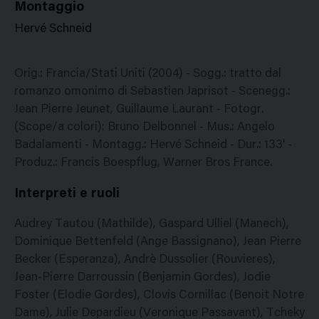
Montaggio
Hervé Schneid
Orig.: Francia/Stati Uniti (2004) - Sogg.: tratto dal
romanzo omonimo di Sebastien Japrisot - Scenegg.:
Jean Pierre Jeunet, Guillaume Laurant - Fotogr.
(Scope/a colori): Bruno Delbonnel - Mus.: Angelo
Badalamenti - Montagg.: Hervé Schneid - Dur.: 133' -
Produz.: Francis Boespflug, Warner Bros France.
Interpreti e ruoli
Audrey Tautou (Mathilde), Gaspard Ulliel (Manech),
Dominique Bettenfeld (Ange Bassignano), Jean Pierre
Becker (Esperanza), Andrè Dussolier (Rouvieres),
Jean-Pierre Darroussin (Benjamin Gordes), Jodie
Foster (Elodie Gordes), Clovis Cornillac (Benoit Notre
Dame), Julie Depardieu (Veronique Passavant), Tcheky