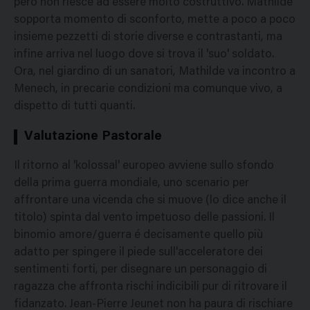
però non riesce ad essere molto costruttivo. Mathilde
sopporta momento di sconforto, mette a poco a poco
insieme pezzetti di storie diverse e contrastanti, ma
infine arriva nel luogo dove si trova il 'suo' soldato.
Ora, nel giardino di un sanatori, Mathilde va incontro a
Menech, in precarie condizioni ma comunque vivo, a
dispetto di tutti quanti.
Valutazione Pastorale
Il ritorno al 'kolossal' europeo avviene sullo sfondo
della prima guerra mondiale, uno scenario per
affrontare una vicenda che si muove (lo dice anche il
titolo) spinta dal vento impetuoso delle passioni. Il
binomio amore/guerra é decisamente quello più
adatto per spingere il piede sull'acceleratore dei
sentimenti forti, per disegnare un personaggio di
ragazza che affronta rischi indicibili pur di ritrovare il
fidanzato. Jean-Pierre Jeunet non ha paura di rischiare