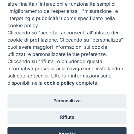
altre finalità ("interazioni e funzionalità semplici",
"miglioramento dell'esperienza", "misurazione" e
"targeting e pubblicità") come specificato nella
cookie policy.
Cliccando su "accetta" acconsenti all'utilizzo dei
cookie di profilazione. Cliccando su "personalizza"
puoi avere maggiori informazioni sui cookie
utilizzati e personalizzare le tue preferenze.
Cliccando su "rifiuta" o chiudendo questa
Contatti & Info
informativa proseguirai la navigazione installando i
C.ne Aurelia, 50 – 00165 Roma
soli cookie tecnici. Ulteriori informazioni sono
Contatti
disponibili nella
cookie policy
completa.
Credits
Scrivi a: cnvf@chiesacattolica.it
Personalizza
Privacy Policy
Rifiuta