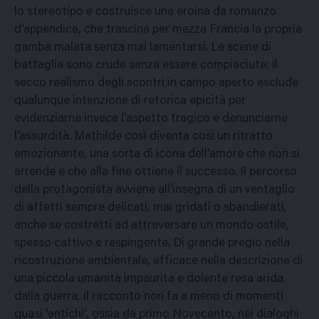
lo stereotipo e costruisce una eroina da romanzo
d'appendice, che trascina per mezza Francia la propria
gamba malata senza mai lamentarsi. Le scene di
battaglia sono crude senza essere compiaciute: il
secco realismo degli scontri in campo aperto esclude
qualunque intenzione di retorica epicità per
evidenziarne invece l'aspetto tragico e denunciarne
l'assurdità. Mathilde così diventa così un ritratto
emozionante, una sorta di icona dell'amore che non si
arrende e che alla fine ottiene il successo. Il percorso
della protagonista avviene all'insegna di un ventaglio
di affetti sempre delicati, mai gridati o sbandierati,
anche se costretti ad attraversare un mondo ostile,
spesso cattivo e respingente. Di grande pregio nella
ricostruzione ambientale, efficace nella descrizione di
una piccola umanità impaurita e dolente resa arida
dalla guerra, il racconto non fa a meno di momenti
quasi 'antichi', ossia da primo Novecento, nei dialoghi