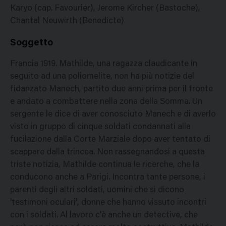
Karyo (cap. Favourier), Jerome Kircher (Bastoche),
Chantal Neuwirth (Benedicte)
Soggetto
Francia 1919. Mathilde, una ragazza claudicante in
seguito ad una poliomelite, non ha più notizie del
fidanzato Manech, partito due anni prima per il fronte
e andato a combattere nella zona della Somma. Un
sergente le dice di aver conosciuto Manech e di averlo
visto in gruppo di cinque soldati condannati alla
fucilazione dalla Corte Marziale dopo aver tentato di
scappare dalla trincea. Non rassegnandosi a questa
triste notizia, Mathilde continua le ricerche, che la
conducono anche a Parigi. Incontra tante persone, i
parenti degli altri soldati, uomini che si dicono
'testimoni oculari', donne che hanno vissuto incontri
con i soldati. Al lavoro c'è anche un detective, che