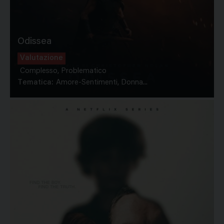
Odissea
Valutazione
Complesso, Problematico
Tematica:
Amore-Sentimenti, Donna...