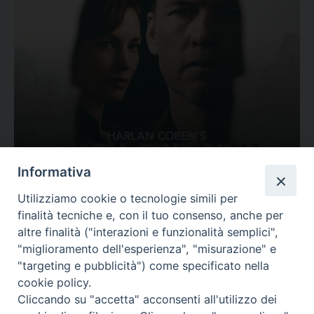
Ovunque tu sia
Informativa
Valutazione
Utilizziamo cookie o tecnologie simili per
Complesso, Problematico
finalità tecniche e, con il tuo consenso, anche per
Tematica:
Amore-Sentimenti, Carcere...
altre finalità ("interazioni e funzionalità semplici",
"miglioramento dell'esperienza", "misurazione" e
"targeting e pubblicità") come specificato nella
cookie policy.
Cliccando su "accetta" acconsenti all'utilizzo dei