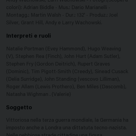
Andy Wachowski, Larri Wachowski - Fotogr.(Scope/a
colori): Adrian Biddle - Mus.: Dario Marianelli -
Montagg.: Martin Walsh - Dur.: 132' - Produz.: Joel
Silver, Grant Hill, Andy e Larry Wachowski.
Interpreti e ruoli
Natalie Portman (Evey Hammond), Hugo Weaving
(V), Stephen Rea (Finch), John Hurt (Adam Sutler),
Stephen Fry (Gordon Deitrich), Rupert Graves
(Dominic), Tim Pigott-Smith (Creedy), Sinead Cusack
(Delia Surridge), John Standing (vescovo Lilliman),
Roger Allam (Lewis Prothero), Ben Miles (Dascomb),
Natasha Wighman . (Valerie)
Soggetto
Vittoriosa nella terza guerra mondiale, la Germania ha
imposto anche a Londra una dittatuta tecno-nazista.
Nelle nebbiose strade cittadine una figura