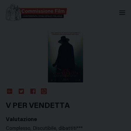
Commissione Nazionale Valuta
Google
Twitter
Facebook
Stampa
Plus
V PER VENDETTA
Valutazione
Complesso, Discutibile, dibattiti***