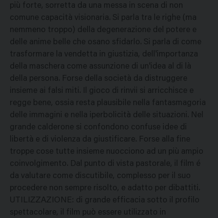
più forte, sorretta da una messa in scena di non
comune capacità visionaria. Si parla tra le righe (ma
nemmeno troppo) della degenerazione del potere e
delle anime belle che osano sfidarlo. Si parla di come
trasformare la vendetta in giustizia, dell'importanza
della maschera come assunzione di un'idea al di là
della persona. Forse della società da distruggere
insieme ai falsi miti. Il gioco di rinvii si arricchisce e
regge bene, ossia resta plausibile nella fantasmagoria
delle immagini e nella iperbolicità delle situazioni. Nel
grande calderone si confondono confuse idee di
libertà e di violenza da giustificare. Forse alla fine
troppe cose tutte insieme nuocciono ad un più ampio
coinvolgimento. Dal punto di vista pastorale, il film é
da valutare come discutibile, complesso per il suo
procedere non sempre risolto, e adatto per dibattiti.
UTILIZZAZIONE: di grande efficacia sotto il profilo
spettacolare, il film può essere utilizzato in