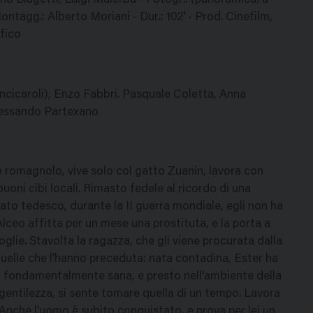
iano Biagetti, Luigi Malerba - Fotogr.: (panoramica/a
ontagg.: Alberto Moriani - Dur.: 102' - Prod. Cinefilm,
fico
ncicaroli), Enzo Fabbri. Pasquale Coletta, Anna
Alessando Partexano
 romagnolo, vive solo col gatto Zuanin, lavora con
buoni cibi locali. Rimasto fedele al ricordo di una
ato tedesco, durante la II guerra mondiale, egli non ha
lceo affitta per un mese una prostituta, e la porta a
glie. Stavolta la ragazza, che gli viene procurata dalla
uelle che l'hanno preceduta: nata contadina, Ester ha
a fondamentalmente sana, e presto nell'ambiente della
entilezza, si sente tomare quella di un tempo. Lavora
 Anche l'uomo è subito conquistato, e prova per lei un