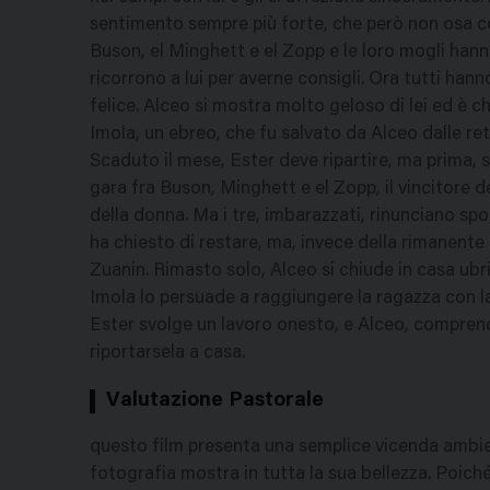
sentimento sempre più forte, che però non osa co
Buson, el Minghett e el Zopp e le loro mogli han
ricorrono a lui per averne consigli. Ora tutti han
felice. Alceo si mostra molto geloso di lei ed è c
Imola, un ebreo, che fu salvato da Alceo dalle ret
Scaduto il mese, Ester deve ripartire, ma prima,
gara fra Buson, Minghett e el Zopp, il vincitore d
della donna. Ma i tre, imbarazzati, rinunciano s
ha chiesto di restare, ma, invece della rimanente
Zuanin. Rimasto solo, Alceo si chiude in casa ubri
Imola lo persuade a raggiungere la ragazza con la
Ester svolge un lavoro onesto, e Alceo, comprend
riportarsela a casa.
Valutazione Pastorale
questo film presenta una semplice vicenda ambi
fotografia mostra in tutta la sua bellezza. Poiché