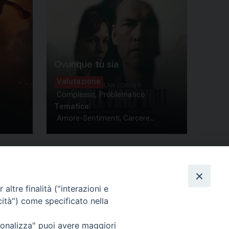
Ovunque tu sia
Valutazione
Complesso, Problematico
Tematica:
Amore-Sentimenti, Carcere...
altre finalità ("interazioni e
cità") come specificato nella
ione Film
rsonalizza" puoi avere maggiori