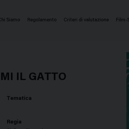
issione Nazionale Valutazione Film
Menu
Chi Siamo
Regolamento
Criteri di valutazione
Film-
di
navigazione
MI IL GATTO
Tematica
Regia