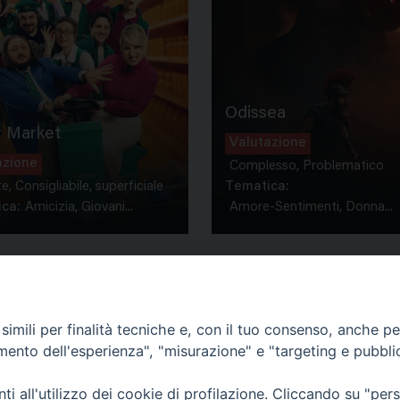
Odissea
 Market
Valutazione
azione
Complesso, Problematico
te, Consigliabile, superficiale
Tematica:
ca:
Amicizia, Giovani...
Amore-Sentimenti, Donna...
imili per finalità tecniche e, con il tuo consenso, anche per 
amento dell'esperienza", "misurazione" e "targeting e pubbli
Contatti & Info
mmissione Nazionale Valutaz
i all'utilizzo dei cookie di profilazione. Cliccando su "pe