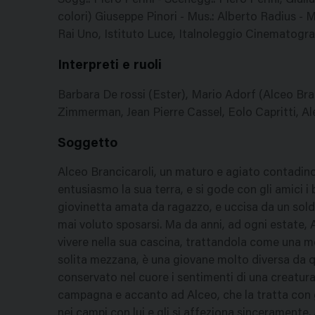
Sogg.: Piero Perini - Scenegg.: Piero Perini, Giul
colori) Giuseppe Pinori - Mus.: Alberto Radius - M
Rai Uno, Istituto Luce, Italnoleggio Cinematogra
Interpreti e ruoli
Barbara De rossi (Ester), Mario Adorf (Alceo Bra
Zimmerman, Jean Pierre Cassel, Eolo Capritti, 
Soggetto
Alceo Brancicaroli, un maturo e agiato contadino
entusiasmo la sua terra, e si gode con gli amici i 
giovinetta amata da ragazzo, e uccisa da un sold
mai voluto sposarsi. Ma da anni, ad ogni estate, A
vivere nella sua cascina, trattandola come una mo
solita mezzana, è una giovane molto diversa da q
conservato nel cuore i sentimenti di una creatur
campagna e accanto ad Alceo, che la tratta con g
nei campi con lui e gli si affeziona sinceramente.