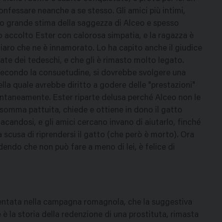
nfessare neanche a se stesso. Gli amici più intimi,
no grande stima della saggezza di Alceo e spesso
no accolto Ester con calorosa simpatia, e la ragazza è
hiaro che ne è innamorato. Lo ha capito anche il giudice
ate dei tedeschi, e che gli è rimasto molto legato.
 secondo la consuetudine, si dovrebbe svolgere una
ella quale avrebbe diritto a godere delle "prestazioni"
pontaneamente. Ester riparte delusa perché Alceo non le
 somma pattuita, chiede e ottiene in dono il gatto
acandosi, e gli amici cercano invano di aiutarlo, finché
 scusa di riprendersi il gatto (che però è morto). Ora
endo che non può fare a meno di lei, è felice di
entata nella campagna romagnola, che la suggestiva
 è la storia della redenzione di una prostituta, rimasta