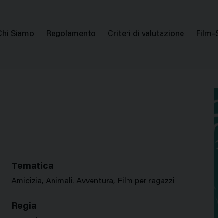
issione Nazionale Valutazione Film
Menu
Chi Siamo
Regolamento
Criteri di valutazione
Film-
di
navigazione
Tematica
Amicizia, Animali, Avventura, Film per ragazzi
Regia