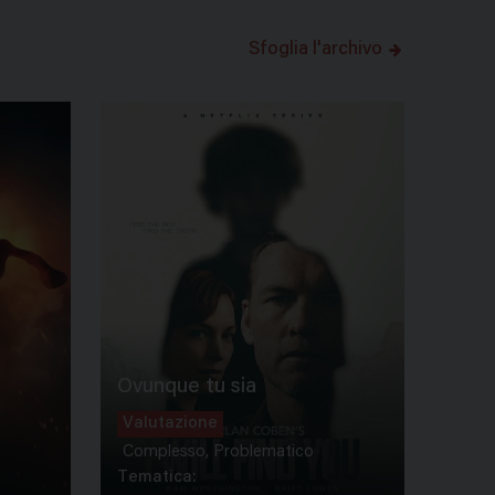
Sfoglia l'archivo
Ovunque tu sia
Valutazione
Complesso, Problematico
Tematica: