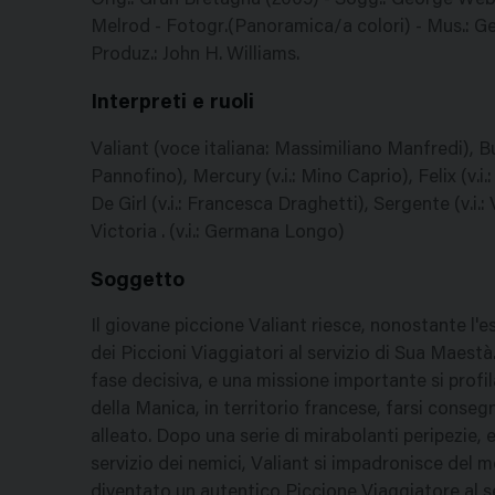
Orig.: Gran Bretagna (2005) - Sogg.: George We
Melrod - Fotogr.(Panoramica/a colori) - Mus.: Ge
Produz.: John H. Williams.
Interpreti e ruoli
Valiant (voce italiana: Massimiliano Manfredi), Bu
Pannofino), Mercury (v.i.: Mino Caprio), Felix (v.i
De Girl (v.i.: Francesca Draghetti), Sergente (v.i.:
Victoria . (v.i.: Germana Longo)
Soggetto
Il giovane piccione Valiant riesce, nonostante l'e
dei Piccioni Viaggiatori al servizio di Sua Maest
fase decisiva, e una missione importante si profila 
della Manica, in territorio francese, farsi cons
alleato. Dopo una serie di mirabolanti peripezie, 
servizio dei nemici, Valiant si impadronisce del 
diventato un autentico Piccione Viaggiatore al ser