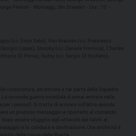
bster - Scenegg.: Jordan Katz, George Webster, George
orge Fenton - Montagg.: Jim Stewart - Dur.: 75' -
gsy (v.i.: Enzo Salvi), Von Krauten (v.i.: Francesco
.: Giorgio Lopez), Snooby (v.i.: Daniele Formica), Charles
 Vittorio Di Prima), Gutsy (v.i.: Sergio Di Stefano),
sile corporatura, ad entrare a far parte della Squadra
à. La seconda guerra mondiale é ormai entrata nella
per i pennuti. Si tratta di arrivare sull'altra sponda
egnare un prezioso messaggio e riportarlo al comando
e dopo essere sfuggito agli attacchi dei falchi al
messaggio e lo conduce a destinazione. Ora anche lui é
vizio della causa della libertà.