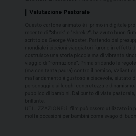
Valutazione Pastorale
Questo cartone animato é il primo in digitale pro
recente di "Shrek" e "Shrek 2", ha avuto buon fiu
scritto da George Webster. Partendo dal presupp
mondiale i piccioni viaggiatori furono in effetti d
costruisce una storia piccola ma di vibrante since
viaggio di "formazione". Prima sfidando le regole
(ma con tanta paura) contro il nemico, Valiant cr
ma l'andamento é gustoso e piacevole, aiutato da 
personaggi e ai luoghi concretezza e dinamismo. 
pubblico di bambini. Dal punto di vista pastorale, 
brillante.
UTILIZZAZIONE: il film può essere utilizzato in
molte occasioni per bambini come svago di buon l