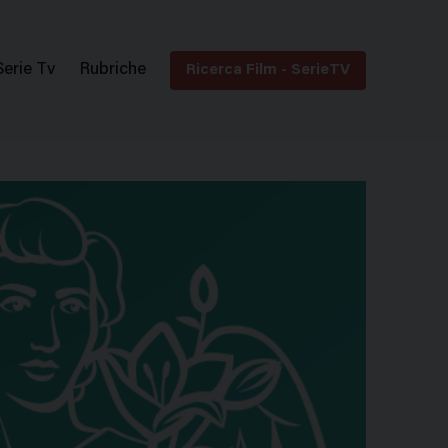
Serie Tv
Rubriche
Ricerca Film - SerieTV