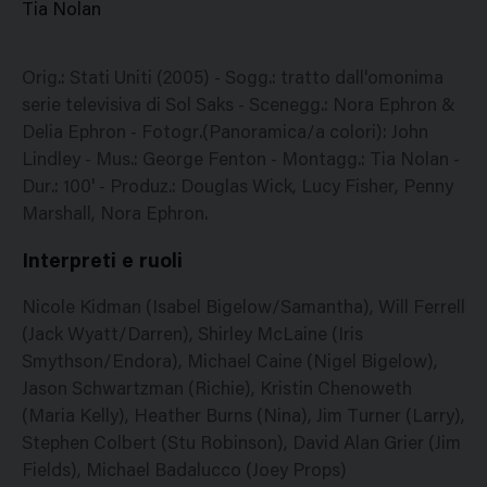
Tia Nolan
Orig.: Stati Uniti (2005) - Sogg.: tratto dall'omonima
serie televisiva di Sol Saks - Scenegg.: Nora Ephron &
Delia Ephron - Fotogr.(Panoramica/a colori): John
Lindley - Mus.: George Fenton - Montagg.: Tia Nolan -
Dur.: 100' - Produz.: Douglas Wick, Lucy Fisher, Penny
Marshall, Nora Ephron.
Interpreti e ruoli
Nicole Kidman (Isabel Bigelow/Samantha), Will Ferrell
(Jack Wyatt/Darren), Shirley McLaine (Iris
Smythson/Endora), Michael Caine (Nigel Bigelow),
Jason Schwartzman (Richie), Kristin Chenoweth
(Maria Kelly), Heather Burns (Nina), Jim Turner (Larry),
Stephen Colbert (Stu Robinson), David Alan Grier (Jim
Fields), Michael Badalucco (Joey Props)