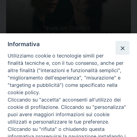
Ovunque tu sia
Informativa
Valutazione
Utilizziamo cookie o tecnologie simili per
Complesso, Problematico
finalità tecniche e, con il tuo consenso, anche per
Tematica:
Amore-Sentimenti, Carcere...
altre finalità ("interazioni e funzionalità semplici",
"miglioramento dell'esperienza", "misurazione" e
"targeting e pubblicità") come specificato nella
cookie policy.
Cliccando su "accetta" acconsenti all'utilizzo dei
cookie di profilazione. Cliccando su "personalizza"
puoi avere maggiori informazioni sui cookie
utilizzati e personalizzare le tue preferenze.
Cliccando su "rifiuta" o chiudendo questa
Contatti & Info
informativa proseguirai la navigazione installando i