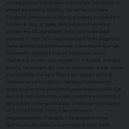
sceneggiatura, Isabel deve interpretare Samantha, la
strega del vecchio telefilm, ma anche ricordare
Elizabeth, l'interprete di allora, e intanto conquistare
l'amore di Jack, al quale deve rivelare di essere un
strega vera. Gli ingredienti della commedia degli
equivoci ci sono tutti: aggiungendovi brani leggeri di
implacabile presa sentimentale, e una Nicole Kidman
fintamente spaesata e un po' perplessa, si ha il
risultato di un racconto simpatico, frizzante, a briglia
sciolta. Da gustare, più che da vedere per la sua totale
improbabilità che però finisce per trovare punti di
riscontro in certo odierno marasma televisivo nel
quale a volte molti perdono la propria personalità. Dal
punto di vista pastorale, il film, corretto e misurato, é
da valutare come accettabile, e nell'insieme brillante.
UTILIZZAZIONE: il film é da utilizzare in
programmazione ordinaria, e da proporre come
spettacolo distensivo e comunque di buon livello