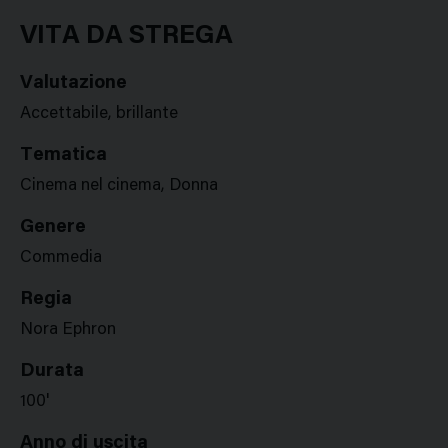
Google
Twitter
Facebook
Stampa
Plus
VITA DA STREGA
Valutazione
Accettabile, brillante
Tematica
Cinema nel cinema, Donna
Genere
Commedia
Regia
Nora Ephron
Durata
100'
Anno di uscita