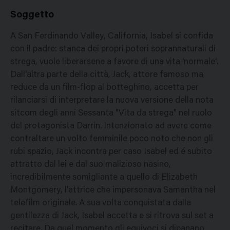
Soggetto
A San Ferdinando Valley, California, Isabel si confida
con il padre: stanca dei propri poteri soprannaturali di
strega, vuole liberarsene a favore di una vita 'normale'.
Dall'altra parte della città, Jack, attore famoso ma
reduce da un film-flop al botteghino, accetta per
rilanciarsi di interpretare la nuova versione della nota
sitcom degli anni Sessanta "Vita da strega" nel ruolo
del protagonista Darrin. Intenzionato ad avere come
contraltare un volto femminile poco noto che non gli
rubi spazio, Jack incontra per caso Isabel ed é subito
attratto dal lei e dal suo malizioso nasino,
incredibilmente somigliante a quello di Elizabeth
Montgomery, l'attrice che impersonava Samantha nel
telefilm originale. A sua volta conquistata dalla
gentilezza di Jack, Isabel accetta e si ritrova sul set a
recitare. Da quel momento gli equivoci si dipanano