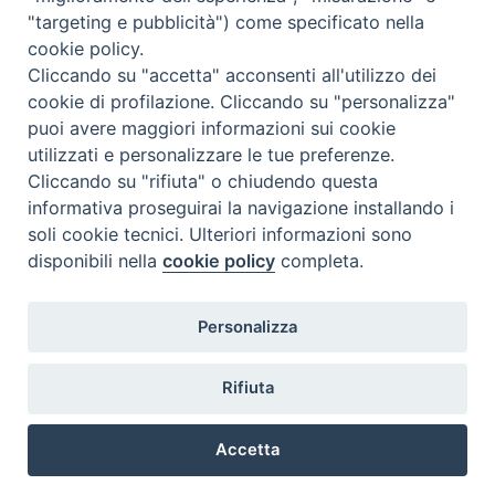
"targeting e pubblicità") come specificato nella
cookie policy.
Cliccando su "accetta" acconsenti all'utilizzo dei
cookie di profilazione. Cliccando su "personalizza"
puoi avere maggiori informazioni sui cookie
utilizzati e personalizzare le tue preferenze.
Cliccando su "rifiuta" o chiudendo questa
Contatti & Info
informativa proseguirai la navigazione installando i
C.ne Aurelia, 50 – 00165 Roma
soli cookie tecnici. Ulteriori informazioni sono
Contatti
disponibili nella
cookie policy
completa.
Credits
Scrivi a: cnvf@chiesacattolica.it
Personalizza
Privacy Policy
Rifiuta
Accetta
Ricerca Film - SerieTV
Preferenze Cookie