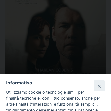
Ovunque tu sia
Informativa
Valutazione
Utilizziamo cookie o tecnologie simili per
Complesso, Problematico
finalità tecniche e, con il tuo consenso, anche per
Tematica:
Amore-Sentimenti, Carcere...
altre finalità ("interazioni e funzionalità semplici",
"miglioramento dell'esperienza", "misurazione" e