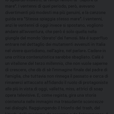
lo sguardo indietro, ai tempi remoti di "Sapore di
mare". I ventenni di quel periodo, però, avevano
divertimenti più modesti ma più genuini, e la canzone
guida era "Stessa spiaggia stesso mare". I ventenni,
anzi le ventenni di oggi invece si spostano, vogliono
andare all'avventura, che però é solo quella nella
giungla del mondo 'dorato' dei famosi. Ma é superfluo
entrare nel dettaglio dei mutamenti avvenuti in Italia
nel vivere quotidiano, nell'agire, nel parlare. Cadere in
una critica contenutistica sarebbe sbagliato. Calà é
un vitellone del terzo millennio, che non vuole saperne
di crescere, che dà di sè l'immagine finale del padre di
famiglia, che tuttavia non rinnega il passato e cerca di
rimanerci attaccato affidando il ruolo di protagoniste
alle più in vista di oggi, vallette, miss, attrici di soap
opera televisive. E, come regista, gira una storia
contenuta nelle immagini ma trasudante sconcezze
nei dialoghi. Raggiungendo il trionfo del trash, del