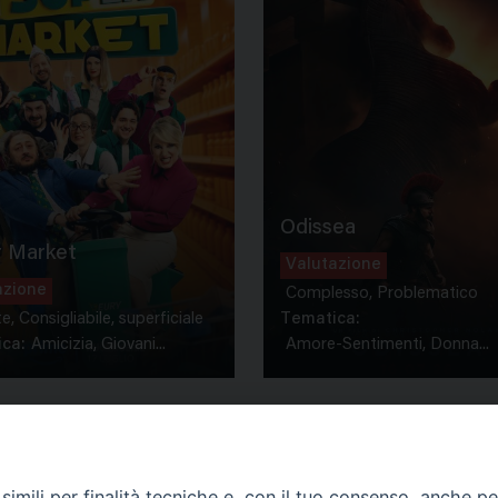
Odissea
 Market
Valutazione
azione
Complesso, Problematico
te, Consigliabile, superficiale
Tematica:
ca:
Amicizia, Giovani...
Amore-Sentimenti, Donna...
imili per finalità tecniche e, con il tuo consenso, anche per 