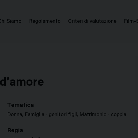
issione Nazionale Valutazione Film
Menu
Chi Siamo
Regolamento
Criteri di valutazione
Film-
di
navigazione
 d’amore
Tematica
Donna, Famiglia - genitori figli, Matrimonio - coppia
Regia