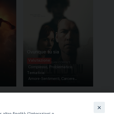
Ovunque tu sia
Valutazione
Complesso, Problematico
Tematica:
Amore-Sentimenti, Carcere...
altre finalità ("interazioni e