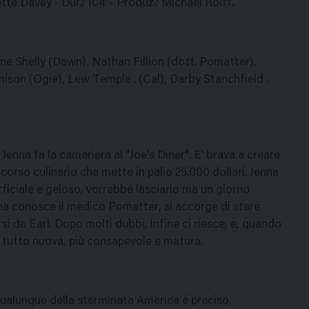
te Davey - Dur.: 104' - Produz.: Michael Roiff.
nne Shelly (Dawn), Nathan Fillion (dott. Pomatter),
emison (Ogie), Lew Temple . (Cal), Darby Stanchfield .
Jenna fa la cameriera al "Joe's Diner". E' brava a creare
orso culinario che mette in palio 25.000 dollari. Jenna
erficiale e geloso, vorrebbe lasciarlo ma un giorno
nna conosce il medico Pomatter, si accorge di stare
i da Earl. Dopo molti dubbi, infine ci riesce, e, quando
l tutto nuova, più consapevole e matura.
qualunque della sterminata America é preciso,