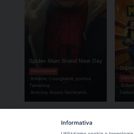
Spider-Man: Brand New Day
Super
Valutazione
Valut
Brillante, Consigliabile, poetico
Tematica:
Brillan
Amicizia, Amore-Sentimenti...
Temati
Informativa
Utilizziamo cookie o tecnologie s