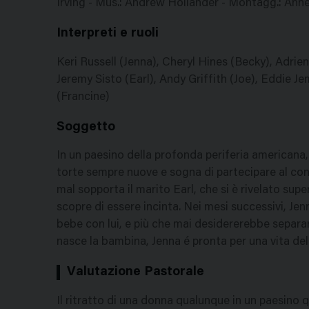
Irving - Mus.: Andrew Hollander - Montagg.: Annet
Interpreti e ruoli
Keri Russell (Jenna), Cheryl Hines (Becky), Adrie
Jeremy Sisto (Earl), Andy Griffith (Joe), Eddie J
(Francine)
Soggetto
In un paesino della profonda periferia americana, 
torte sempre nuove e sogna di partecipare al conc
mal sopporta il marito Earl, che si è rivelato sup
scopre di essere incinta. Nei mesi successivi, Je
bebe con lui, e più che mai desidererebbe separars
nasce la bambina, Jenna é pronta per una vita de
Valutazione Pastorale
Il ritratto di una donna qualunque in un paesino 