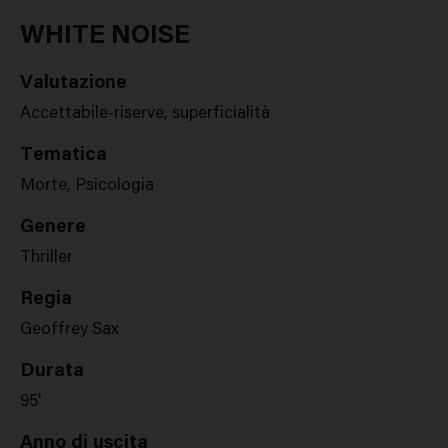
Google
Twitter
Facebook
Stampa
Plus
WHITE NOISE
Valutazione
Accettabile-riserve, superficialità
Tematica
Morte, Psicologia
Genere
Thriller
Regia
Geoffrey Sax
Durata
95'
Anno di uscita