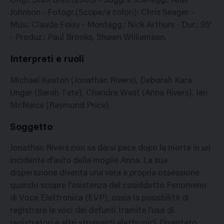
Orig.: Stati Uniti (2005) - Sogg. e scenegg.: Niall
Johnson - Fotogr.(Scope/a colori): Chris Seager -
Mus.: Claude Foisy - Montagg.: Nick Arthurs - Dur.: 95'
- Produz.: Paul Brooks, Shawn Williamson.
Interpreti e ruoli
Michael Keaton (Jonathan Rivers), Deborah Kara
Unger (Sarah Tate), Chandra West (Anna Rivers), Ian
McNeice (Raymond Price)
Soggetto
Jonathan Rivers non sa darsi pace dopo la morte in un
incidente d'auto della moglie Anna. La sua
disperazione diventa una vera e propria ossessione
quando scopre l'esistenza del cosiddetto Fenomeno
di Voce Elettronica (EVP), ossia la possibilità di
registrare le voci dei defunti tramite l'uso di
registratori e altri strumenti elettronici. Diventato