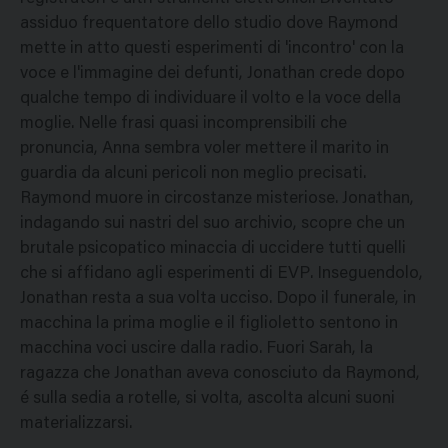
assiduo frequentatore dello studio dove Raymond
mette in atto questi esperimenti di 'incontro' con la
voce e l'immagine dei defunti, Jonathan crede dopo
qualche tempo di individuare il volto e la voce della
moglie. Nelle frasi quasi incomprensibili che
pronuncia, Anna sembra voler mettere il marito in
guardia da alcuni pericoli non meglio precisati.
Raymond muore in circostanze misteriose. Jonathan,
indagando sui nastri del suo archivio, scopre che un
brutale psicopatico minaccia di uccidere tutti quelli
che si affidano agli esperimenti di EVP. Inseguendolo,
Jonathan resta a sua volta ucciso. Dopo il funerale, in
macchina la prima moglie e il figlioletto sentono in
macchina voci uscire dalla radio. Fuori Sarah, la
ragazza che Jonathan aveva conosciuto da Raymond,
é sulla sedia a rotelle, si volta, ascolta alcuni suoni
materializzarsi.