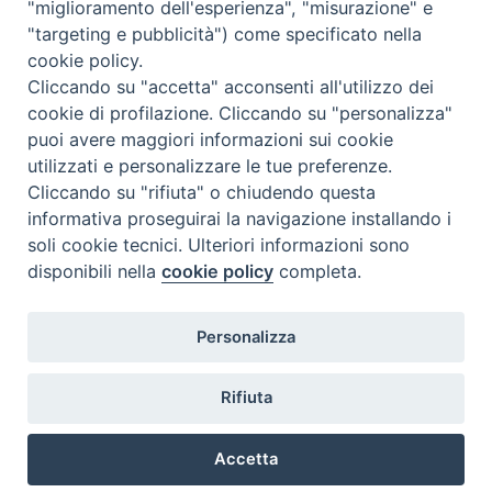
"miglioramento dell'esperienza", "misurazione" e
"targeting e pubblicità") come specificato nella
cookie policy.
Cliccando su "accetta" acconsenti all'utilizzo dei
cookie di profilazione. Cliccando su "personalizza"
puoi avere maggiori informazioni sui cookie
utilizzati e personalizzare le tue preferenze.
Cliccando su "rifiuta" o chiudendo questa
Contatti & Info
informativa proseguirai la navigazione installando i
C.ne Aurelia, 50 – 00165 Roma
soli cookie tecnici. Ulteriori informazioni sono
Contatti
disponibili nella
cookie policy
completa.
Credits
Scrivi a: cnvf@chiesacattolica.it
Personalizza
Privacy Policy
Rifiuta
Accetta
Ricerca Film - SerieTV