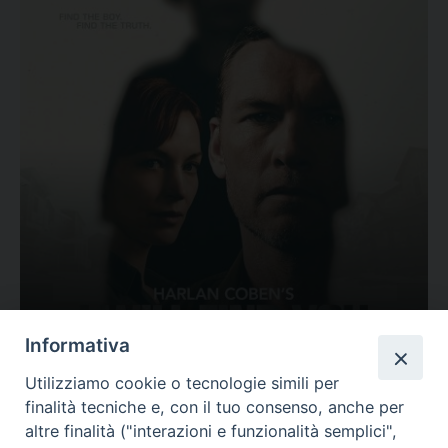
Ovunque tu sia
Informativa
Valutazione
Utilizziamo cookie o tecnologie simili per
Complesso, Problematico
finalità tecniche e, con il tuo consenso, anche per
Tematica:
Amore-Sentimenti, Carcere...
altre finalità ("interazioni e funzionalità semplici",