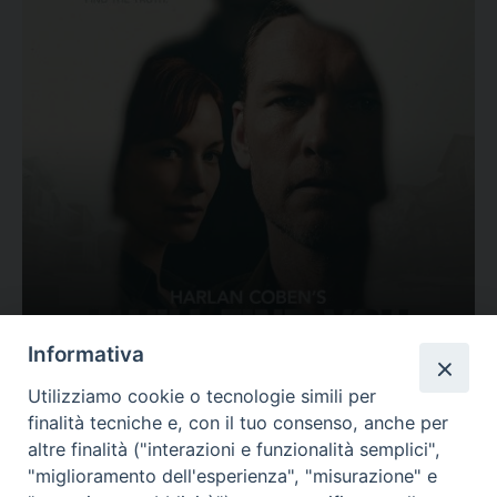
Ovunque tu sia
Informativa
Valutazione
Utilizziamo cookie o tecnologie simili per
Complesso, Problematico
finalità tecniche e, con il tuo consenso, anche per
Tematica:
Amore-Sentimenti, Carcere...
altre finalità ("interazioni e funzionalità semplici",
"miglioramento dell'esperienza", "misurazione" e