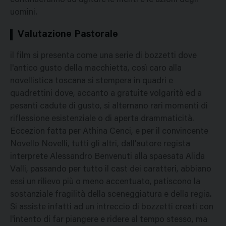
continueranno ad agitare le menti e le azioni degli
uomini.
Valutazione Pastorale
il film si presenta come una serie di bozzetti dove
l'antico gusto della macchietta, così caro alla
novellistica toscana si stempera in quadri e
quadrettini dove, accanto a gratuite volgarità ed a
pesanti cadute di gusto, si alternano rari momenti di
riflessione esistenziale o di aperta drammaticità.
Eccezion fatta per Athina Cenci, e per il convincente
Novello Novelli, tutti gli altri, dall'autore regista
interprete Alessandro Benvenuti alla spaesata Alida
Valli, passando per tutto il cast dei caratteri, abbiano
essi un rilievo più o meno accentuato, patiscono la
sostanziale fragilità della sceneggiatura e della regia.
Si assiste infatti ad un intreccio di bozzetti creati con
l'intento di far piangere e ridere al tempo stesso, ma