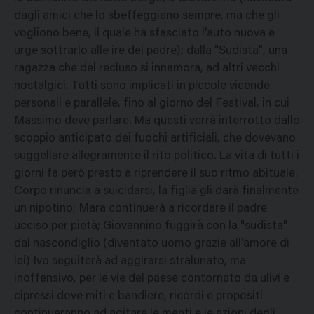
dagli amici che lo sbeffeggiano sempre, ma che gli
vogliono bene, il quale ha sfasciato l'auto nuova e
urge sottrarlo alle ire del padre); dalla "Sudista", una
ragazza che del recluso si innamora, ad altri vecchi
nostalgici. Tutti sono implicati in piccole vicende
personali e parallele, fino al giorno del Festival, in cui
Massimo deve parlare. Ma questi verrà interrotto dallo
scoppio anticipato dei fuochi artificiali, che dovevano
suggellare allegramente il rito politico. La vita di tutti i
giorni fa però presto a riprendere il suo ritmo abituale.
Corpo rinuncia a suicidarsi, la figlia gli darà finalmente
un nipotino; Mara continuerà a ricordare il padre
ucciso per pietà; Giovannino fuggirà con la "sudista"
dal nascondiglio (diventato uomo grazie all'amore di
lei) Ivo seguiterà ad aggirarsi stralunato, ma
inoffensivo, per le vie del paese contornato da ulivi e
cipressi dove miti e bandiere, ricordi e propositi