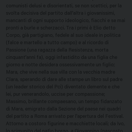
comunisti delusi e disorientati, se non scettici, per la
svolta decisiva del partito dall'altra i giovanissimi,
mancanti di ogni supporto ideologico, fiacchi e se mai
pronti a burle e scherzacci. Tra i primi è Elio detto
Corpo, già partigiano, fedele al suo ideale in politica
(falce e martello a tutto campo) e al ricordo di
Passione (una ragazza della Resistenza, morta
cinquant'anni fa), oggi infastidito da una figlia che
giorno e notte desidera ossessivamente un figlio;
Mara, che vive nella sua villa con la vecchia madre
Clara, sperando di dare alle stampe un libro sul padre
(un leader storico del Pci) diventato demente e che
lei, pur venerandolo, uccise per compassione;
Massimo, brillante compaesano, un tempo fidanzato
di Mara, emigrato dalla Sezione del paese nei quadri
del partito a Roma arrivato per l'apertura del Festival.
Attorno a costoro figurine e macchiette locali; da Ivo,
lo scimunito del natìo borgo, a Giovannino (nascosto