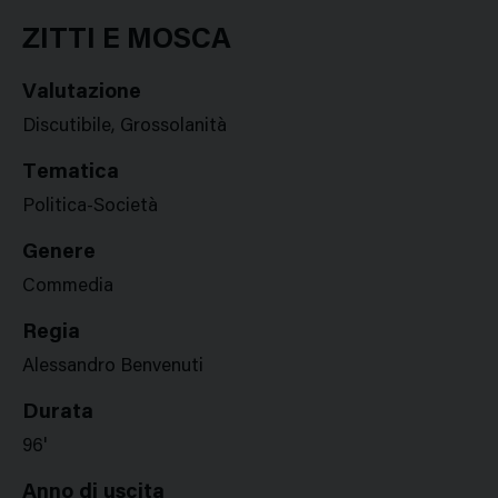
Google
Twitter
Facebook
Stampa
Plus
ZITTI E MOSCA
Valutazione
Discutibile, Grossolanità
Tematica
Politica-Società
Genere
Commedia
Regia
Alessandro Benvenuti
Durata
96'
Anno di uscita