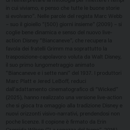
di reinterpretare la mitologia per riflettere i tempi
in cui viviamo, e penso che tutte le buone storie
si evolvano”. Nelle parole del regista Marc Webb
– suo il gioiello “(500) giorni insieme” (2009) – si
coglie bene dinamica e senso del nuovo live-
action Disney “Biancaneve”, che recupera la
favola dei fratelli Grimm ma soprattutto la
trasposizione-capolavoro voluta da Walt Disney,
il suo primo lungometraggio animato
“Biancaneve e i sette nani” del 1937. I produttori
Marc Platt e Jered LeBoff, reduci
dall’adattamento cinematografico di “Wicked”
(2025), hanno realizzato una versione live-action
che si gioca tra omaggio alla tradizione Disney e
nuovi orizzonti visivo-narrativi, prendendosi non
poche licenze. Il copione è firmato da Erin