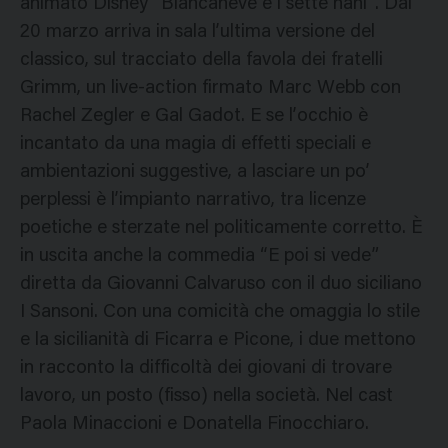
animato Disney “Biancaneve e i sette nani”. Dal
20 marzo arriva in sala l’ultima versione del
classico, sul tracciato della favola dei fratelli
Grimm, un live-action firmato Marc Webb con
Rachel Zegler e Gal Gadot. E se l’occhio è
incantato da una magia di effetti speciali e
ambientazioni suggestive, a lasciare un po’
perplessi è l’impianto narrativo, tra licenze
poetiche e sterzate nel politicamente corretto. È
in uscita anche la commedia “E poi si vede”
diretta da Giovanni Calvaruso con il duo siciliano
I Sansoni. Con una comicità che omaggia lo stile
e la sicilianità di Ficarra e Picone, i due mettono
in racconto la difficoltà dei giovani di trovare
lavoro, un posto (fisso) nella società. Nel cast
Paola Minaccioni e Donatella Finocchiaro.