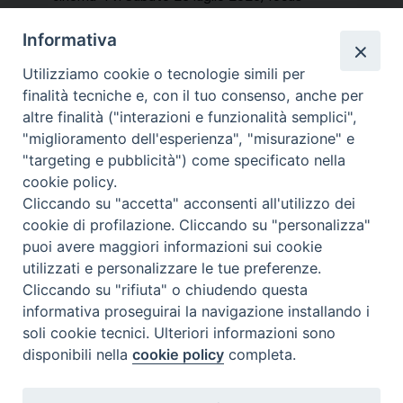
speciale sui titoli dell’estate. In…
Informativa
NEWS, PERCORSI TEMATICI
Utilizziamo cookie o tecnologie simili per
Mercoledì 29 Luglio 2026
finalità tecniche e, con il tuo consenso, anche per
altre finalità ("interazioni e funzionalità semplici",
"miglioramento dell'esperienza", "misurazione" e
"targeting e pubblicità") come specificato nella
cookie policy.
Cliccando su "accetta" acconsenti all'utilizzo dei
cookie di profilazione. Cliccando su "personalizza"
puoi avere maggiori informazioni sui cookie
utilizzati e personalizzare le tue preferenze.
Cliccando su "rifiuta" o chiudendo questa
Contatti & Info
informativa proseguirai la navigazione installando i
C.ne Aurelia, 50 – 00165 Roma
soli cookie tecnici. Ulteriori informazioni sono
Contatti
disponibili nella
cookie policy
completa.
Credits
Scrivi a: cnvf@chiesacattolica.it