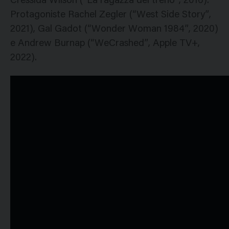
Cressida Wilson (“La ragazza del treno”, 2016).
Protagoniste Rachel Zegler (“West Side Story”,
2021), Gal Gadot (“Wonder Woman 1984”, 2020)
e Andrew Burnap (“WeCrashed”, Apple TV+,
2022).