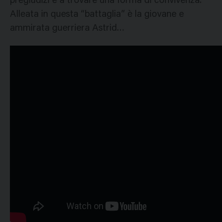
pregiudizi e a trovare una forma di convivenza.
Alleata in questa “battaglia” è la giovane e
ammirata guerriera Astrid…