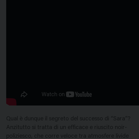
Qual è dunque il segreto del successo di “Sara”?
Anzitutto si tratta di un efficace e riuscito noir-
poliziesco, che corre veloce tra atmosfere livide