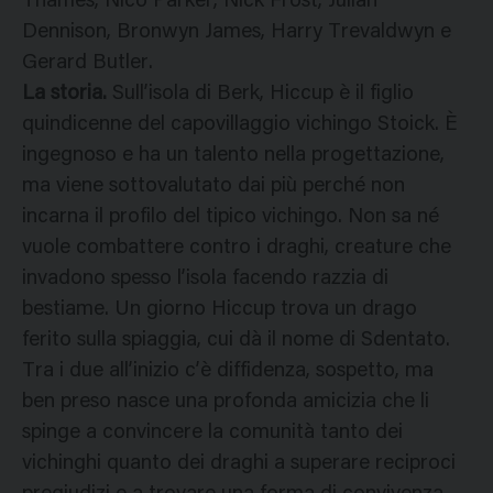
Thames, Nico Parker, Nick Frost, Julian
Dennison, Bronwyn James, Harry Trevaldwyn e
Gerard Butler.
La storia.
Sull’isola di Berk, Hiccup è il figlio
quindicenne del capovillaggio vichingo Stoick. È
ingegnoso e ha un talento nella progettazione,
ma viene sottovalutato dai più perché non
incarna il profilo del tipico vichingo. Non sa né
vuole combattere contro i draghi, creature che
invadono spesso l’isola facendo razzia di
bestiame. Un giorno Hiccup trova un drago
ferito sulla spiaggia, cui dà il nome di Sdentato.
Tra i due all’inizio c’è diffidenza, sospetto, ma
ben preso nasce una profonda amicizia che li
spinge a convincere la comunità tanto dei
vichinghi quanto dei draghi a superare reciproci