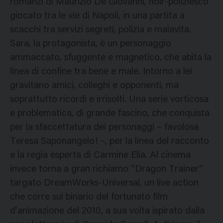
romanzi di Maurizio De Giovanni, noir-poliziesco
giocato tra le vie di Napoli, in una partita a
scacchi tra servizi segreti, polizia e malavita.
Sara, la protagonista, è un personaggio
ammaccato, sfuggente e magnetico, che abita la
linea di confine tra bene e male. Intorno a lei
gravitano amici, colleghi e opponenti, ma
soprattutto ricordi e irrisolti. Una serie vorticosa
e problematica, di grande fascino, che conquista
per la sfaccettatura dei personaggi – favolosa
Teresa Saponangelo! –, per la linea del racconto
e la regia esperta di Carmine Elia. Al cinema
invece torna a gran richiamo “Dragon Trainer”
targato DreamWorks-Universal, un live action
che corre sul binario del fortunato film
d’animazione del 2010, a sua volta ispirato dalla