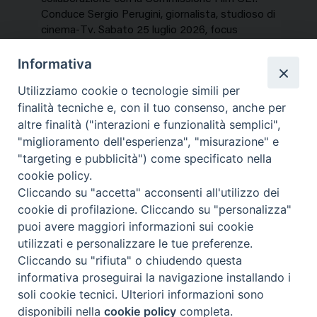
Conduce Sergio Perugini, giornalista, studioso di
cinema-Tv. Sabato 25 luglio 2026, focus
speciale sui titoli dell’estate. In…
Informativa
NEWS, PERCORSI TEMATICI
Utilizziamo cookie o tecnologie simili per
Mercoledì 29 Luglio 2026
finalità tecniche e, con il tuo consenso, anche per
altre finalità ("interazioni e funzionalità semplici",
"miglioramento dell'esperienza", "misurazione" e
"targeting e pubblicità") come specificato nella
cookie policy.
Cliccando su "accetta" acconsenti all'utilizzo dei
cookie di profilazione. Cliccando su "personalizza"
puoi avere maggiori informazioni sui cookie
utilizzati e personalizzare le tue preferenze.
Cliccando su "rifiuta" o chiudendo questa
Contatti & Info
informativa proseguirai la navigazione installando i
C.ne Aurelia, 50 – 00165 Roma
soli cookie tecnici. Ulteriori informazioni sono
disponibili nella
cookie policy
completa.
Contatti