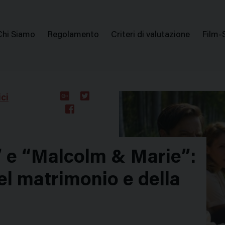
issione Nazionale Valutazione Film
Menu
Chi Siamo
Regolamento
Criteri di valutazione
Film-
di
navigazione
ci
Google
Twitter
Plus
Facebook
” e “Malcolm & Marie”:
el matrimonio e della