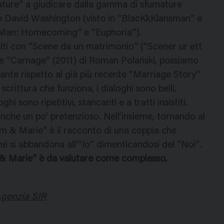
“mature” a giudicare dalla gamma di sfumature
hn David Washington (visto in “BlacKkKlansman” e
er-Man: Homecoming” e “Euphoria”).
ti con “Scene da un matrimonio” (“Scener ur ett
e “Carnage” (2011) di Roman Polański, possiamo
ante rispetto al già più recente “Marriage Story”
scrittura che funziona, i dialoghi sono belli,
ghi sono ripetitivi, stancanti e a tratti insistiti.
anche un po’ pretenzioso. Nell’insieme, tornando al
olm & Marie” è il racconto di una coppia che
hé si abbandona all’“Io” dimenticandosi del “Noi”.
lm & Marie” è da valutare come complesso,
’Agenzia SIR