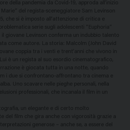
cuore della pandemia da Covid-19, approda all’inizio
 & Marie” del regista-sceneggiatore Sam Levinson
5, che si è imposto all’attenzione di critica e
a problematica serie sugli adolescenti “Euphoria”
il giovane Levinson conferma un indubbio talento
ercata come autore. La storia: Malcolm (John David
ane coppia tra i venti e trent’anni che vivono in
. Lui è un regista al suo esordio cinematografico,
 narrazione è giocata tutta in una notte, quando
olm i due si confrontano-affrontano tra cinema e
ll’alba. Uno scavare nelle pieghe personali, nella
lusioni professionali, che incanala il film in un
tografia, un elegante e di certo molto
te del film che gira anche con vigorosità grazie a
nterpretazioni generose – anche se, a essere del