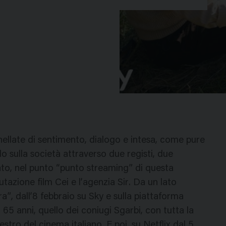
nnellate di sentimento, dialogo e intesa, come pure
do sulla società attraverso due registi, due
onto, nel punto “punto streaming” di questa
azione film Cei e l’agenzia Sir. Da un lato
ra”, dall’8 febbraio su Sky e sulla piattaforma
5 anni, quello dei coniugi Sgarbi, con tutta la
estro del cinema italiano. E poi, su Netflix dal 5