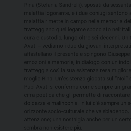
Rina (Stefania Sandrelli), sposati da sessant
malattia logorante, e i due coniugi sentono av
malattia rimette in campo nella memoria del
tratteggiano quel legame sbocciato nell’Italia
cura e custodia, lungo oltre sei decenni. Un f
Avati – vediamo i due da giovani interpretat
affastellano il presente e spingono Giuseppe 
emozioni e memorie, in dialogo con un indole
tratteggia così la sua esistenza resa miglior
moglie Rina. Un’esistenza giocata sul “Noi” e
Pupi Avati si conferma come sempre un gran
cifra poetica che gli permette di raccontare 
dolcezza e malinconia. In lui c’è sempre un
orizzonte socio-culturale che va sbiadendo
attenzione; una nostalgia anche per un cert
sembra non esistere più.