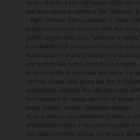
Girato di tutta fretta nell’estate 2020, nel 
dell’anno nuovo su Netflix il film “Malcolm
– figlio del noto Barry Levinson –, classe 198
pubblico con pochi rumorosi titoli, tra cui l
(2019) targata Hbo. Con “Malcolm & Marie” 
e un desiderio di costruirsi un’identità ric
Washington) e Marie (Zendaya) sono una giov
una grande villa sulle colline di Los Angeles
lei la sua spalla, la sua musa ispiratrice. La
rientrati a casa dalla prima del film di Malc
quotidianità, intimità, fino alle prime luci de
loro relazione di coppia, alla luce di attese-de
lungo, intenso, a tratti stancante dialogo.
Nota di merito. La confezione formale, la fo
affascinante bianco e nero, sono il punto for
una regia presente, decisa, come pure alle i