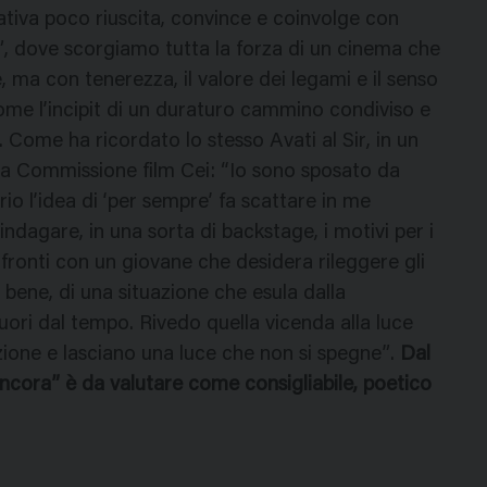
ativa poco riuscita, convince e coinvolge con
a”, dove scorgiamo tutta la forza di un cinema che
, ma con tenerezza, il valore dei legami e il senso
ome l’incipit di un duraturo cammino condiviso e
Come ha ricordato lo stesso Avati al Sir, in un
la Commissione film Cei: “Io sono sposato da
o l’idea di ‘per sempre’ fa scattare in me
ndagare, in una sorta di backstage, i motivi per i
nfronti con un giovane che desidera rileggere gli
 bene, di una situazione che esula dalla
ori dal tempo. Rivedo quella vicenda alla luce
zione e lasciano una luce che non si spegne”.
Dal
 ancora” è da valutare come consigliabile, poetico