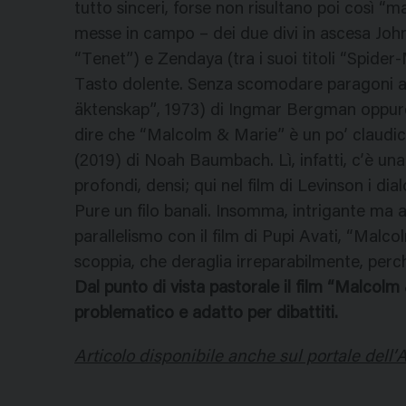
tutto sinceri, forse non risultano poi così 
messe in campo – dei due divi in ascesa Jo
“Tenet”) e Zendaya (tra i suoi titoli “Spid
Tasto dolente. Senza scomodare paragoni al
äktenskap”, 1973) di Ingmar Bergman oppur
dire che “Malcolm & Marie” è un po’ claudic
(2019) di Noah Baumbach. Lì, infatti, c’è una 
profondi, densi; qui nel film di Levinson i dialo
Pure un filo banali. Insomma, intrigante ma 
parallelismo con il film di Pupi Avati, “Malc
scoppia, che deraglia irreparabilmente, perc
Dal punto di vista pastorale il film “Malco
problematico e adatto per dibattiti.
Articolo disponibile anche sul portale dell