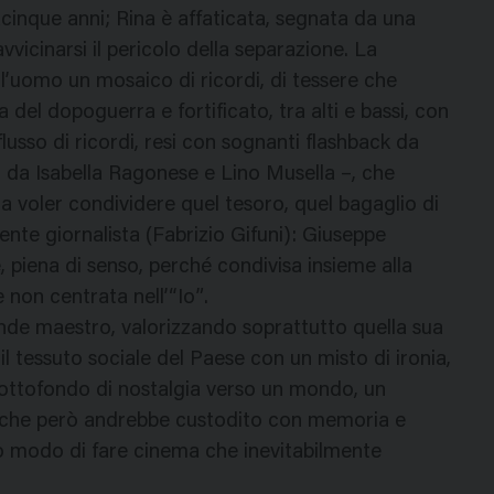
acinque anni; Rina è affaticata, segnata da una
vicinarsi il pericolo della separazione. La
l’uomo un mosaico di ricordi, di tessere che
 del dopoguerra e fortificato, tra alti e bassi, con
lusso di ricordi, resi con sognanti flashback da
i da Isabella Ragonese e Lino Musella –, che
a voler condividere quel tesoro, quel bagaglio di
nte giornalista (Fabrizio Gifuni): Giuseppe
e, piena di senso, perché condivisa insieme alla
 non centrata nell’“Io”.
de maestro, valorizzando soprattutto quella sua
il tessuto sociale del Paese con un misto di ironia,
 sottofondo di nostalgia verso un mondo, un
, che però andrebbe custodito con memoria e
o modo di fare cinema che inevitabilmente