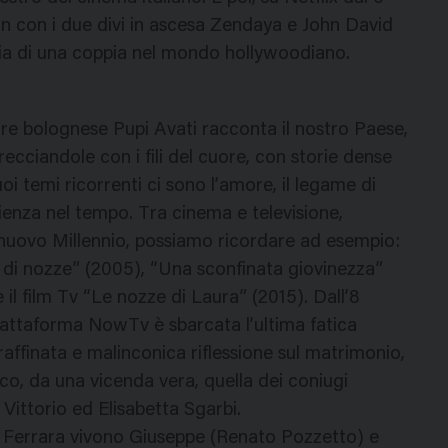
n con i due divi in ascesa Zendaya e John David
ia di una coppia nel mondo hollywoodiano.
ore bolognese Pupi Avati racconta il nostro Paese,
trecciandole con i fili del cuore, con storie dense
oi temi ricorrenti ci sono l’amore, il legame di
ilienza nel tempo. Tra cinema e televisione,
el nuovo Millennio, possiamo ricordare ad esempio:
e di nozze” (2005), “Una sconfinata giovinezza”
 il film Tv “Le nozze di Laura” (2015). Dall’8
piattaforma NowTv è sbarcata l’ultima fatica
 raffinata e malinconica riflessione sul matrimonio,
, da una vicenda vera, quella dei coniugi
 Vittorio ed Elisabetta Sgarbi.
 Ferrara vivono Giuseppe (Renato Pozzetto) e