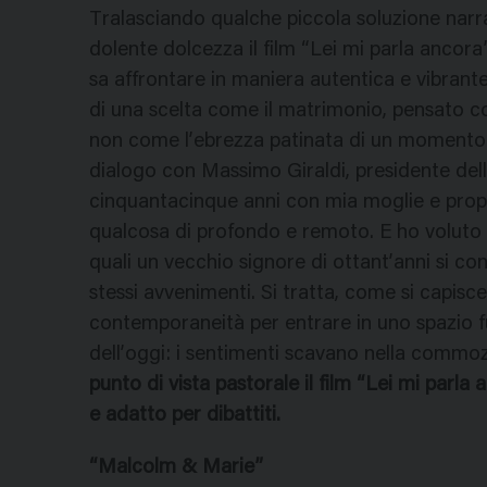
Tralasciando qualche piccola soluzione narr
dolente dolcezza il film “Lei mi parla ancor
sa affrontare in maniera autentica e vibrante
di una scelta come il matrimonio, pensato c
non come l’ebrezza patinata di un momento. 
dialogo con Massimo Giraldi, presidente del
cinquantacinque anni con mia moglie e propri
qualcosa di profondo e remoto. E ho voluto i
quali un vecchio signore di ottant’anni si co
stessi avvenimenti. Si tratta, come si capisce
contemporaneità per entrare in uno spazio fu
dell’oggi: i sentimenti scavano nella commo
punto di vista pastorale il film “Lei mi parla
e adatto per dibattiti.
“Malcolm & Marie”