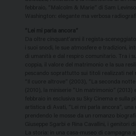
febbraio, “Malcolm & Marie” di Sam Levinso
Washington: elegante ma verbosa radiograf
“Lei mi parla ancora”
Da oltre cinquant’anni il regista-sceneggiat
i suoi snodi, le sue atmosfere e tradizioni, in
di umanità e dal respiro comunitario. Tra i su
coppia, il valore del matrimonio e la sua res
pescando soprattutto sui titoli realizzati n
“Il cuore altrove” (2003), “La seconda nott
(2010), la miniserie “Un matrimonio” (2013) e
febbraio in esclusiva su Sky Cinema e sulla 
artistica di Avati, “Lei mi parla ancora”, una
prendendo le mosse da un romanzo biografico
Giuseppe Sgarbi e Rina Cavallini, i genitori di
La storia: in una casa-museo di campagna a