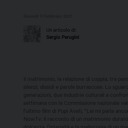
Giovedì 11 Febbraio 2021
Un articolo di:
Sergio Perugini
Il matrimonio, la relazione di coppia, tra pe
silenzi, dissidi e parole burrascose. Lo sguar
generazioni, due industrie culturali a confr
settimana con la Commissione nazionale valut
l’ultimo film di Pupi Avati, “Lei mi parla anco
NowTv: il racconto di un matrimonio durato 6
dolcezza, l’intensità e la malinconia di un ma