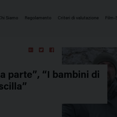
issione Nazionale Valutazione Film
Menu
Chi Siamo
Regolamento
Criteri di valutazione
Film-
di
navigazione
Google
Twitter
Facebook
Plus
 parte”, “I bambini di
scilla”