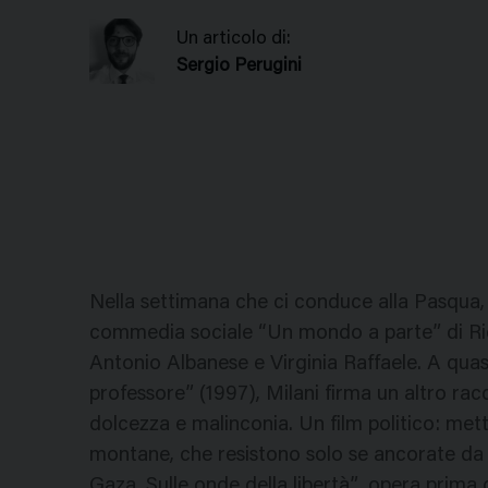
Un articolo di:
Sergio Perugini
Nella settimana che ci conduce alla Pasqua, t
commedia sociale “Un mondo a parte” di Ric
Antonio Albanese e Virginia Raffaele. A quas
professore” (1997), Milani firma un altro ra
dolcezza e malinconia. Un film politico: met
montane, che resistono solo se ancorate da p
Gaza. Sulle onde della libertà”, opera prima 