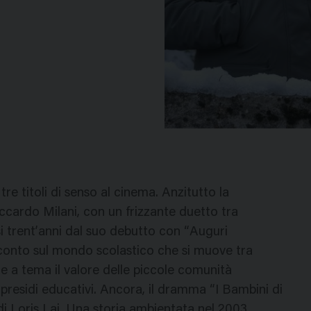
re titoli di senso al cinema. Anzitutto la
cardo Milani, con un frizzante duetto tra
i trent’anni dal suo debutto con “Auguri
cconto sul mondo scolastico che si muove tra
te a tema il valore delle piccole comunità
residi educativi. Ancora, il dramma “I Bambini di
di Loris Lai. Una storia ambientata nel 2003,