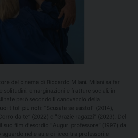
ttore del cinema di Riccardo Milani. Milani sa far
olitudini, emarginazioni e fratture sociali, in
clinate però secondo il canovaccio della
uoi titoli più noti: “Scusate se esisto!” (2014),
Corro da te” (2022) e “Grazie ragazzi” (2023). Del
l suo film d’esordio “Auguri professore” (1997) da
guardo nelle aule di liceo tra professori e