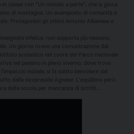
na in classe con “Un mondo a parte”, che si gioca
paesino di montagna. Un avamposto di comunità e
ile. Protagonisti gli ottimi Antonio Albanese e
nsegnate infelice: non sopporta più nessuno,
itale. Un giorno riceve una comunicazione dal
 istituto scolastico nel cuore del Parco nazionale
riva nel paesino in pieno inverno, dove trova
impaccio iniziale, si fa subito benvolere dal
utto dalla vicepreside Agnese. L’equilibrio però
ura della scuola per mancanza di iscritti…