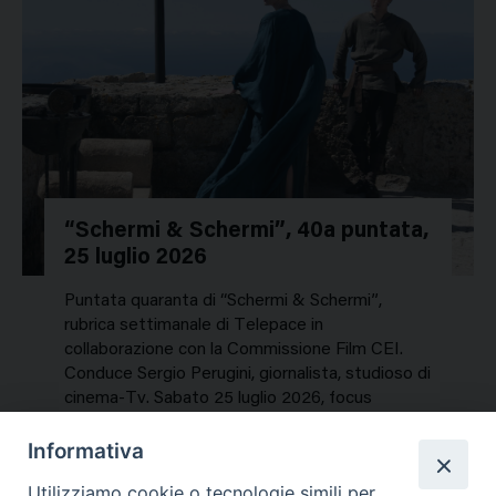
“Schermi & Schermi”, 40a puntata,
25 luglio 2026
Puntata quaranta di “Schermi & Schermi”,
rubrica settimanale di Telepace in
collaborazione con la Commissione Film CEI.
Conduce Sergio Perugini, giornalista, studioso di
cinema-Tv. Sabato 25 luglio 2026, focus
speciale sui titoli dell’estate. In…
Informativa
NEWS, PERCORSI TEMATICI
Utilizziamo cookie o tecnologie simili per