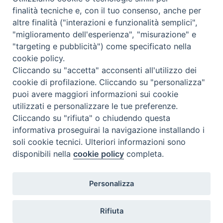
Mercoledì 29 Luglio 2026
finalità tecniche e, con il tuo consenso, anche per
altre finalità ("interazioni e funzionalità semplici",
"miglioramento dell'esperienza", "misurazione" e
"targeting e pubblicità") come specificato nella
cookie policy.
Cliccando su "accetta" acconsenti all'utilizzo dei
cookie di profilazione. Cliccando su "personalizza"
puoi avere maggiori informazioni sui cookie
utilizzati e personalizzare le tue preferenze.
Cliccando su "rifiuta" o chiudendo questa
Contatti & Info
informativa proseguirai la navigazione installando i
C.ne Aurelia, 50 – 00165 Roma
soli cookie tecnici. Ulteriori informazioni sono
disponibili nella
cookie policy
completa.
Contatti
Credits
Scrivi a: cnvf@chiesacattolica.it
Personalizza
Privacy Policy
Rifiuta