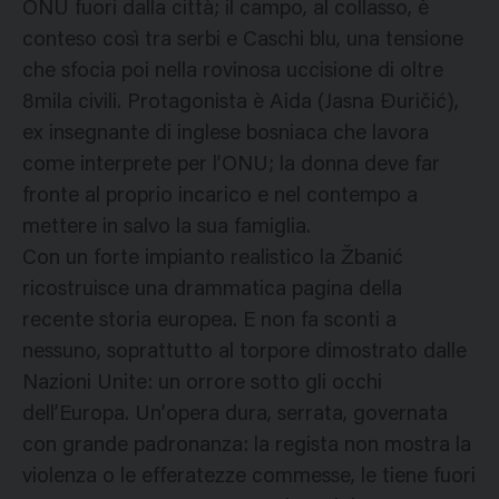
ONU fuori dalla città; il campo, al collasso, è
conteso così tra serbi e Caschi blu, una tensione
che sfocia poi nella rovinosa uccisione di oltre
8mila civili. Protagonista è Aida (Jasna Đuričić),
ex insegnante di inglese bosniaca che lavora
come interprete per l’ONU; la donna deve far
fronte al proprio incarico e nel contempo a
mettere in salvo la sua famiglia.
Con un forte impianto realistico la Žbanić
ricostruisce una drammatica pagina della
recente storia europea. E non fa sconti a
nessuno, soprattutto al torpore dimostrato dalle
Nazioni Unite: un orrore sotto gli occhi
dell’Europa. Un’opera dura, serrata, governata
con grande padronanza: la regista non mostra la
violenza o le efferatezze commesse, le tiene fuori