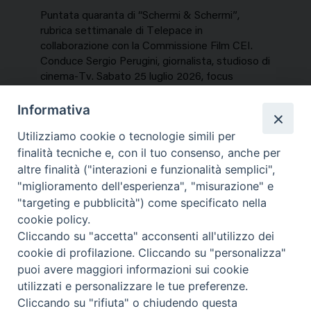
Puntata quaranta di “Schermi & Schermi”,
rubrica settimanale di Telepace in
collaborazione con la Commissione Film CEI.
Conduce Sergio Perugini, giornalista, studioso di
cinema-Tv. Sabato 25 luglio 2026, focus
speciale sui titoli dell’estate. In…
Informativa
NEWS, PERCORSI TEMATICI
Utilizziamo cookie o tecnologie simili per
Mercoledì 29 Luglio 2026
finalità tecniche e, con il tuo consenso, anche per
altre finalità ("interazioni e funzionalità semplici",
"miglioramento dell'esperienza", "misurazione" e
"targeting e pubblicità") come specificato nella
cookie policy.
Cliccando su "accetta" acconsenti all'utilizzo dei
cookie di profilazione. Cliccando su "personalizza"
puoi avere maggiori informazioni sui cookie
utilizzati e personalizzare le tue preferenze.
Cliccando su "rifiuta" o chiudendo questa
Contatti & Info