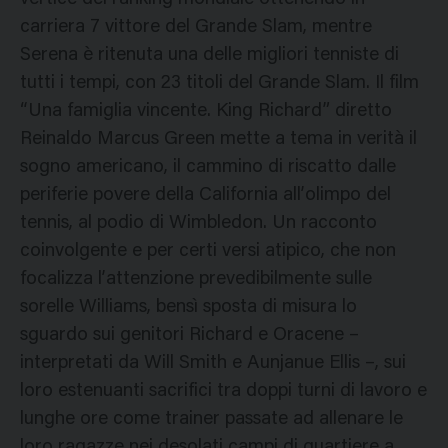
carriera 7 vittore del Grande Slam, mentre
Serena è ritenuta una delle migliori tenniste di
tutti i tempi, con 23 titoli del Grande Slam. Il film
“Una famiglia vincente. King Richard” diretto
Reinaldo Marcus Green mette a tema in verità il
sogno americano, il cammino di riscatto dalle
periferie povere della California all’olimpo del
tennis, al podio di Wimbledon. Un racconto
coinvolgente e per certi versi atipico, che non
focalizza l’attenzione prevedibilmente sulle
sorelle Williams, bensì sposta di misura lo
sguardo sui genitori Richard e Oracene –
interpretati da Will Smith e Aunjanue Ellis –, sui
loro estenuanti sacrifici tra doppi turni di lavoro e
lunghe ore come trainer passate ad allenare le
loro ragazze nei desolati campi di quartiere a