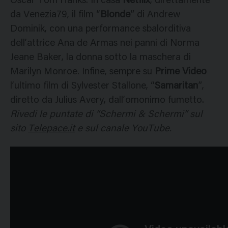
Oscar Tom Hanks. In casa
Netflix
, direttamente
da Venezia79, il film “
Blonde
” di Andrew
Dominik, con una performance sbalorditiva
dell’attrice Ana de Armas nei panni di Norma
Jeane Baker, la donna sotto la maschera di
Marilyn Monroe. Infine, sempre su
Prime Video
l’ultimo film di Sylvester Stallone, “
Samaritan
”,
diretto da Julius Avery, dall’omonimo fumetto.
Rivedi le puntate di “Schermi & Schermi” sul
sito
Telepace.it
e sul canale YouTube.