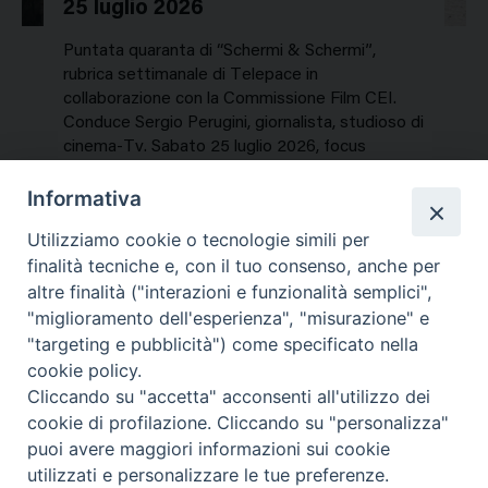
25 luglio 2026
Puntata quaranta di “Schermi & Schermi”,
rubrica settimanale di Telepace in
collaborazione con la Commissione Film CEI.
Conduce Sergio Perugini, giornalista, studioso di
cinema-Tv. Sabato 25 luglio 2026, focus
speciale sui titoli dell’estate. In…
Informativa
NEWS, PERCORSI TEMATICI
Utilizziamo cookie o tecnologie simili per
Mercoledì 29 Luglio 2026
finalità tecniche e, con il tuo consenso, anche per
altre finalità ("interazioni e funzionalità semplici",
"miglioramento dell'esperienza", "misurazione" e
"targeting e pubblicità") come specificato nella
cookie policy.
Cliccando su "accetta" acconsenti all'utilizzo dei
cookie di profilazione. Cliccando su "personalizza"
puoi avere maggiori informazioni sui cookie
utilizzati e personalizzare le tue preferenze.