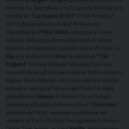
insieme a
Sergio Perugini
(giornalista, studioso di
cinema-Tv, Segretario Cnvf), questa settimana si
parlerà di: “
La musica di 007
″ (“The Sound of
007”) documentario di Mat Whitecross
disponibile su
Prime Video
, omaggio a note e
canzoni della saga cinematografica di James
Bond in occasione dei suoi 60 anni e 25 titoli. Su
Sky
e la piattaforma
Now
la miniserie “
This
England
” firmata Michael Winterbottom con
Kenneth Branagh nei panni dell’ex Primo ministro
inglese Boris Johnson, racconto politico-sociale
intenso e serrato al tempo del Covid-19. Sulla
piattaforma
Disney+
il Premio Oscar Robert
Zemeckis attualizza in live-action il “
Pinocchio
”
animato del 1940, versione zuccherosa del
classico di Carlo Collodi. Protagonista il Premio