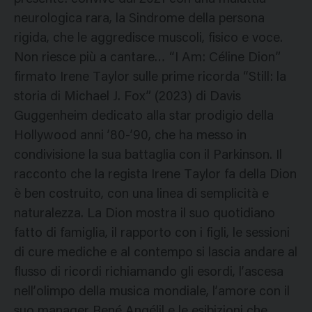
neurologica rara, la Sindrome della persona
rigida, che le aggredisce muscoli, fisico e voce.
Non riesce più a cantare… “I Am: Céline Dion”
firmato Irene Taylor sulle prime ricorda “Still: la
storia di Michael J. Fox” (2023) di Davis
Guggenheim dedicato alla star prodigio della
Hollywood anni ’80-’90, che ha messo in
condivisione la sua battaglia con il Parkinson. Il
racconto che la regista Irene Taylor fa della Dion
è ben costruito, con una linea di semplicità e
naturalezza. La Dion mostra il suo quotidiano
fatto di famiglia, il rapporto con i figli, le sessioni
di cure mediche e al contempo si lascia andare al
flusso di ricordi richiamando gli esordi, l’ascesa
nell’olimpo della musica mondiale, l’amore con il
suo manager René Angélil e le esibizioni che