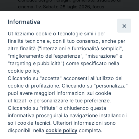
Conduce Sergio Perugini, giornalista, studioso di
cinema-Tv. Sabato 25 luglio 2026, focus
speciale sui titoli dell’estate. In…
Informativa
NEWS, PERCORSI TEMATICI
Utilizziamo cookie o tecnologie simili per
Mercoledì 29 Luglio 2026
finalità tecniche e, con il tuo consenso, anche per
altre finalità ("interazioni e funzionalità semplici",
"miglioramento dell'esperienza", "misurazione" e
"targeting e pubblicità") come specificato nella
cookie policy.
Cliccando su "accetta" acconsenti all'utilizzo dei
cookie di profilazione. Cliccando su "personalizza"
puoi avere maggiori informazioni sui cookie
utilizzati e personalizzare le tue preferenze.
Cliccando su "rifiuta" o chiudendo questa
Contatti & Info
informativa proseguirai la navigazione installando i
C.ne Aurelia, 50 – 00165 Roma
soli cookie tecnici. Ulteriori informazioni sono
disponibili nella
cookie policy
completa.
Contatti
Credits