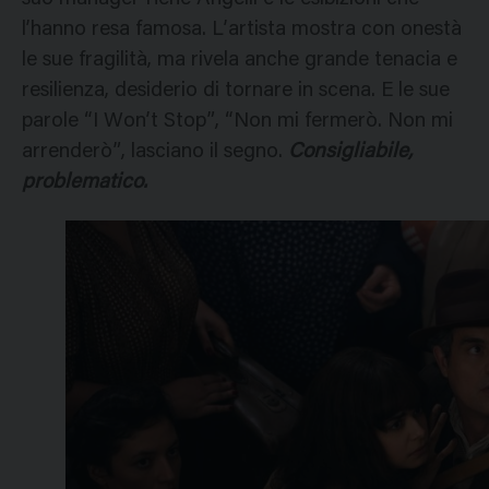
l’hanno resa famosa. L’artista mostra con onestà
le sue fragilità, ma rivela anche grande tenacia e
resilienza, desiderio di tornare in scena. E le sue
parole “I Won’t Stop”, “Non mi fermerò. Non mi
arrenderò”, lasciano il segno.
Consigliabile,
problematico.