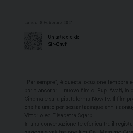
Lunedì 8 Febbraio 2021
Un articolo di:
Sir-Cnvf
“Per sempre”, è questa locuzione temporale a
parla ancora”, il nuovo film di Pupi Avati, in
Cinema e sulla piattaforma NowTv. Il film pr
che ha unito per sessantacinque anni i coniug
Vittorio ed Elisabetta Sgarbi.
In una conversazione telefonica tra il regis
nazionale valutazione film Cei, Massimo Gira