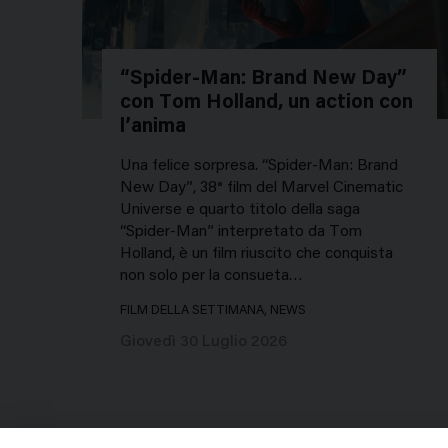
“Spider-Man: Brand New Day”
con Tom Holland, un action con
l’anima
Una felice sorpresa. “Spider-Man: Brand
New Day”, 38° film del Marvel Cinematic
Universe e quarto titolo della saga
“Spider-Man” interpretato da Tom
Holland, è un film riuscito che conquista
non solo per la consueta…
FILM DELLA SETTIMANA, NEWS
Giovedì 30 Luglio 2026