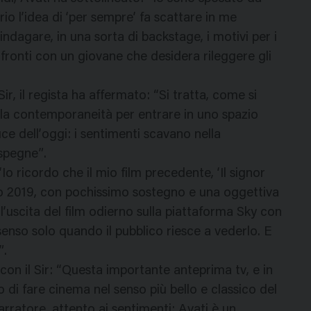
o l’idea di ‘per sempre’ fa scattare in me
ndagare, in una sorta di backstage, i motivi per i
nfronti con un giovane che desidera rileggere gli
ir, il regista ha affermato: “Si tratta, come si
lla contemporaneità per entrare in uno spazio
ce dell’oggi: i sentimenti scavano nella
spegne”.
Io ricordo che il mio film precedente, ‘Il signor
sto 2019, con pochissimo sostegno e una oggettiva
l’uscita del film odierno sulla piattaforma Sky con
senso solo quando il pubblico riesce a vederlo. E
”.
on il Sir: “Questa importante anteprima tv, e in
i fare cinema nel senso più bello e classico del
rratore, attento ai sentimenti; Avati è un