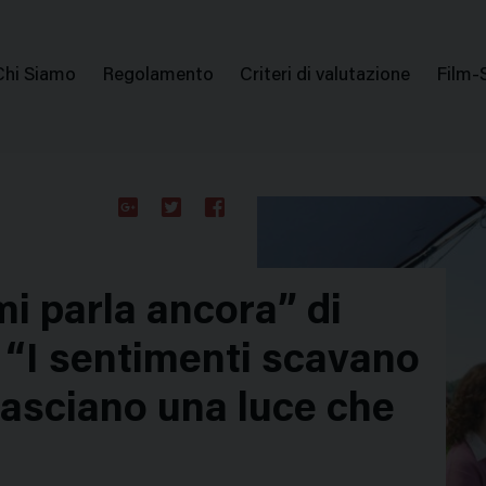
issione Nazionale Valutazione Film
Menu
Chi Siamo
Regolamento
Criteri di valutazione
Film-
di
navigazione
Google
Twitter
Facebook
Plus
i parla ancora” di
a: “I sentimenti scavano
asciano una luce che