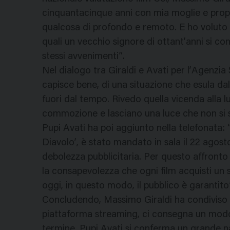
cinquantacinque anni con mia moglie e propri
qualcosa di profondo e remoto. E ho voluto i
quali un vecchio signore di ottant’anni si co
stessi avvenimenti”.
Nel dialogo tra Giraldi e Avati per l’Agenzia S
capisce bene, di una situazione che esula da
fuori dal tempo. Rivedo quella vicenda alla lu
commozione e lasciano una luce che non si 
Pupi Avati ha poi aggiunto nella telefonata: “
Diavolo’, è stato mandato in sala il 22 ago
debolezza pubblicitaria. Per questo affronto 
la consapevolezza che ogni film acquisti un 
oggi, in questo modo, il pubblico è garantito
Concludendo, Massimo Giraldi ha condiviso c
piattaforma streaming, ci consegna un modo d
termine. Pupi Avati si conferma un grande na