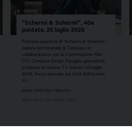
“Schermi & Schermi”, 40a
puntata, 25 luglio 2026
Puntata quaranta di “Schermi & Schermi”,
rubrica settimanale di Telepace in
collaborazione con la Commissione Film
CEI. Conduce Sergio Perugini, giornalista,
studioso di cinema-Tv. Sabato 25 luglio
2026, focus speciale sui titoli dell’estate.
In…
NEWS, PERCORSI TEMATICI
Mercoledì 29 Luglio 2026