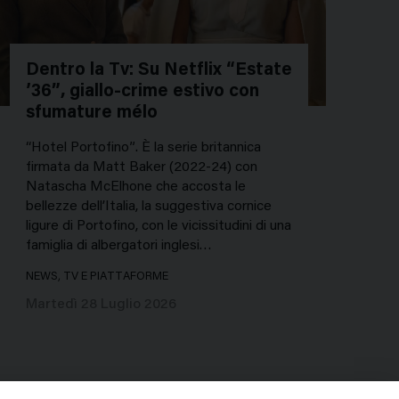
Dentro la Tv: Su Netflix “Estate
’36”, giallo-crime estivo con
sfumature mélo
“Hotel Portofino”. È la serie britannica
firmata da Matt Baker (2022-24) con
Natascha McElhone che accosta le
bellezze dell’Italia, la suggestiva cornice
ligure di Portofino, con le vicissitudini di una
famiglia di albergatori inglesi…
NEWS, TV E PIATTAFORME
Martedì 28 Luglio 2026