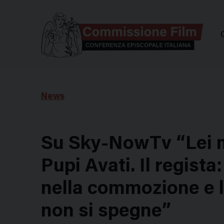
Comm
News
Su Sky-NowTv “Lei m
Pupi Avati. Il regist
nella commozione e l
non si spegne”