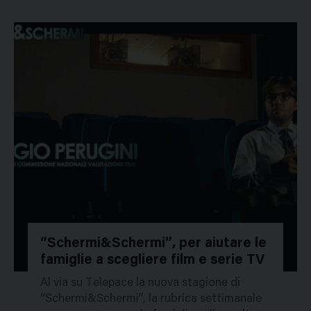
“Schermi&Schermi”, per aiutare le
famiglie a scegliere film e serie TV
49056
Al via su Telepace la nuova stagione di
“Schermi&Schermi”, la rubrica settimanale