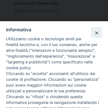
FILM DELLA SETTIMANA, NEWS
Sabato 11 Settembre 2021
Informativa
Utilizziamo cookie o tecnologie simili per
«
1
2
3
4
5
…
8
»
finalità tecniche e, con il tuo consenso, anche per
altre finalità ("interazioni e funzionalità semplici",
"miglioramento dell'esperienza", "misurazione" e
"targeting e pubblicità") come specificato nella
cookie policy.
Cliccando su "accetta" acconsenti all'utilizzo dei
cookie di profilazione. Cliccando su "personalizza"
puoi avere maggiori informazioni sui cookie
utilizzati e personalizzare le tue preferenze.
Cliccando su "rifiuta" o chiudendo questa
Contatti & Info
informativa proseguirai la navigazione installando i
C.ne Aurelia, 50 – 00165 Roma