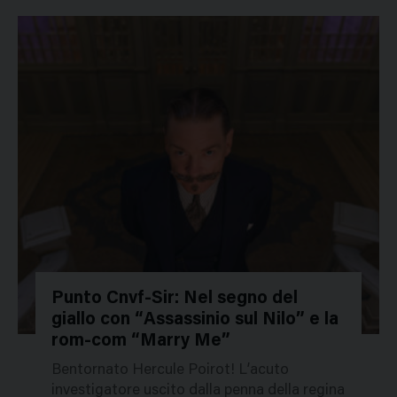
Punto Cnvf-Sir: Nel segno del
giallo con “Assassinio sul Nilo” e la
49656
rom-com “Marry Me”
Bentornato Hercule Poirot! L’acuto
investigatore uscito dalla penna della regina