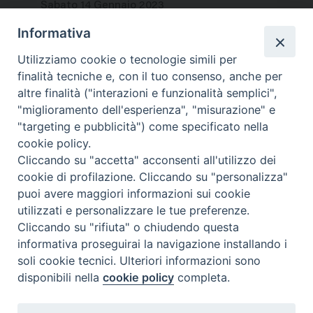
Sabato 14 Gennaio 2023
Informativa
Utilizziamo cookie o tecnologie simili per
finalità tecniche e, con il tuo consenso, anche per
altre finalità ("interazioni e funzionalità semplici",
"miglioramento dell'esperienza", "misurazione" e
"targeting e pubblicità") come specificato nella
cookie policy.
Cliccando su "accetta" acconsenti all'utilizzo dei
cookie di profilazione. Cliccando su "personalizza"
puoi avere maggiori informazioni sui cookie
utilizzati e personalizzare le tue preferenze.
Cliccando su "rifiuta" o chiudendo questa
Contatti & Info
informativa proseguirai la navigazione installando i
C.ne Aurelia, 50 – 00165 Roma
soli cookie tecnici. Ulteriori informazioni sono
disponibili nella
cookie policy
completa.
Contatti
Credits