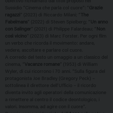
obiettivo richiamato dai titoli proposti nel
Sussidio “Cinema che parla col cuore”: “
Grazie
ragazzi
” (2023) di Riccardo Milani; “
The
Fabelmans
” (2022) di Steven Spielberg; “
Un anno
con Salinger
” (2021) di Philippe Falardeau; “
Non
così vicino
” (2023) di Marc Forster. Per ogni film
un verbo che ricorda il movimento: andare,
vedere, ascoltare e parlare col cuore.
A corredo del testo un omaggio a un classico del
cinema, “
Vacanze romane
” (1953) di William
Wyler, di cui ricorrono i 70 anni. “Sulla figura del
protagonista Joe Bradley (Gregory Peck) –
sottolinea il direttore dell’Ufficio – il ricordo
diventa invito agli operatori della comunicazione
a rimettere al centro il codice deontologico, i
valori. Insomma, ad agire con il cuore”.