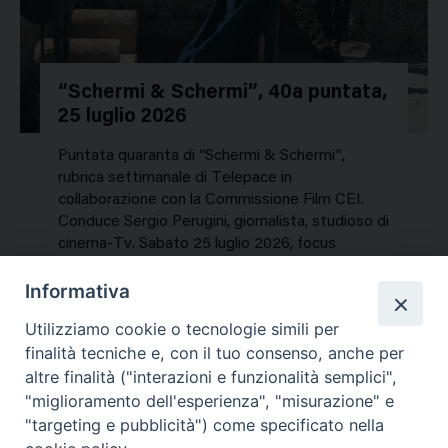
“Schermi & Schermi”, 40a puntata,
25 luglio 2026
Puntata quaranta di “Schermi & Schermi”,
rubrica settimanale di Telepace in
collaborazione con la Commissione Film CEI.
Conduce Sergio Perugini, giornalista, studioso di
cinema-Tv. Sabato 25 luglio 2026, focus
speciale sui titoli dell’estate. In…
Informativa
NEWS, PERCORSI TEMATICI
Utilizziamo cookie o tecnologie simili per
Mercoledì 29 Luglio 2026
finalità tecniche e, con il tuo consenso, anche per
altre finalità ("interazioni e funzionalità semplici",
"miglioramento dell'esperienza", "misurazione" e
"targeting e pubblicità") come specificato nella