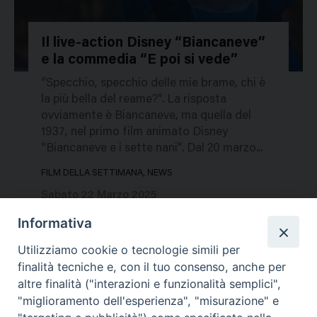
Il live-action Disney “Biancaneve”
e la commedia “E poi si vede”
647281
“Specchio, specchio delle mie brame, chi è
la più bella del reame?”. La risposta
ovviamente è Biancaneve, ma quella del
1937, nel primo film animato Disney
“Biancaneve e i sette nani”. Dal 20 marzo...
FILM DELLA SETTIMANA, NEWS
Sabato 22 Marzo 2025
Informativa
Utilizziamo cookie o tecnologie simili per
finalità tecniche e, con il tuo consenso, anche per
altre finalità ("interazioni e funzionalità semplici",
"miglioramento dell'esperienza", "misurazione" e