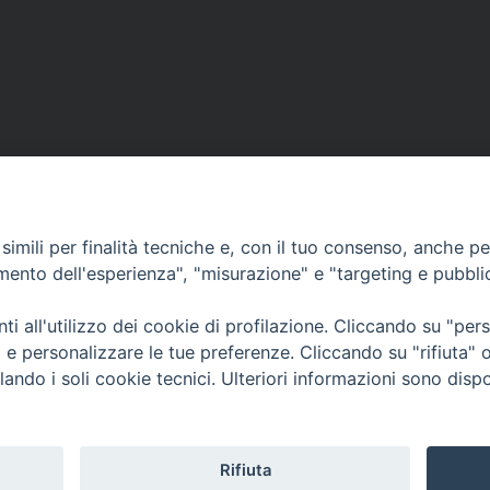
imili per finalità tecniche e, con il tuo consenso, anche per 
amento dell'esperienza", "misurazione" e "targeting e pubbli
Contatti & Info
mmissione Nazionale Valutaz
i all'utilizzo dei cookie di profilazione. Cliccando su "pe
C.ne Aurelia, 50 – 00165 Roma
Cont
ti e personalizzare le tue preferenze. Cliccando su "rifiuta
Scrivi a: cnvf@chiesacattolica.it
Priv
lando i soli cookie tecnici. Ulteriori informazioni sono dispo
Rifiuta
Tematica