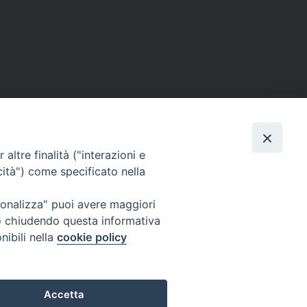
altre finalità ("interazioni e
cità") come specificato nella
ione Film
rsonalizza" puoi avere maggiori
atti
Credits
" o chiudendo questa informativa
acy Policy
nibili nella
cookie policy
Accetta