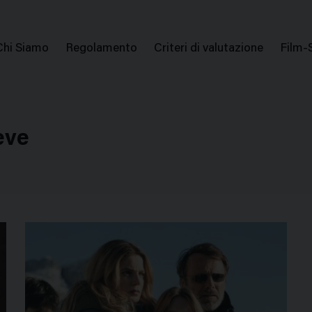
issione Nazionale Valutazione Film
Menu
Chi Siamo
Regolamento
Criteri di valutazione
Film-
di
navigazione
eve