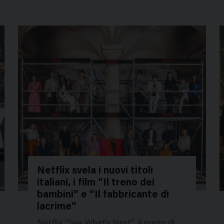
Netflix svela i nuovi titoli
italiani, i film “Il treno dei
229871
2
bambini” e “Il fabbricante di
lacrime”
Netflix “See What’s Next”. Il punto di