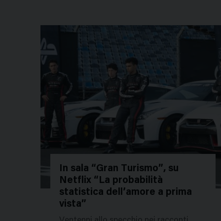
In sala “Gran Turismo”, su
Netflix “La probabilità
231041
statistica dell’amore a prima
vista”
Ventenni allo specchio nei racconti