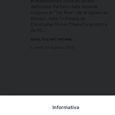
probabilmente il titolo più atteso
dell’estate. Parliamo della seconda
stagione di “The Bear”, dal 16 agosto su
Disney+, serie Tv firmata da
Christopher Storer (“Ramy”) e prodotta
da FX,...
NEWS, TV E PIATTAFORME
Lunedì 28 Agosto 2023
Informativa