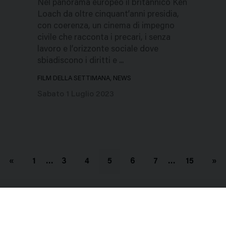
Nel panorama europeo il britannico Ken
Loach da oltre cinquant’anni presidia,
con coerenza, un cinema di impegno
civile che racconta i precari, i senza
lavoro e l’orizzonte sociale dove
sbiadiscono i diritti e ...
FILM DELLA SETTIMANA, NEWS
Sabato 1 Luglio 2023
«
1
…
3
4
5
6
7
…
15
»