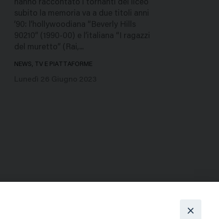
hanno raccontato i tornanti del liceo
subito la memoria va a due titoli anni
’90: l’hollywoodiana “Beverly Hills
90210” (1990-00) e l’italiana “I ragazzi
del muretto” (Rai,...
NEWS, TV E PIATTAFORME
Lunedì 26 Giugno 2023