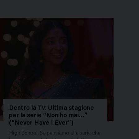
Dentro la Tv: Ultima stagione
per la serie “Non ho mai…”
57804
(“Never Have I Ever”)
High School. Se pensiamo alle serie che