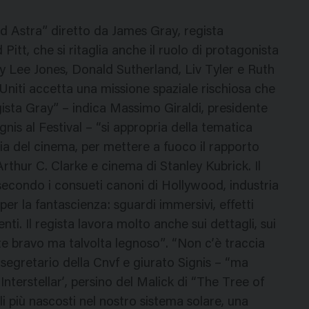
“Ad Astra” diretto da James Gray, regista
tt, che si ritaglia anche il ruolo di protagonista
y Lee Jones, Donald Sutherland, Liv Tyler e Ruth
niti accetta una missione spaziale rischiosa che
egista Gray” – indica Massimo Giraldi, presidente
nis al Festival – “si appropria della tematica
ria del cinema, per mettere a fuoco il rapporto
Arthur C. Clarke e cinema di Stanley Kubrick. Il
secondo i consueti canoni di Hollywood, industria
er la fantascienza: sguardi immersivi, effetti
nti. Il regista lavora molto anche sui dettagli, sui
nte bravo ma talvolta legnoso”. “Non c’è traccia
 segretario della Cnvf e giurato Signis – “ma
Interstellar’, persino del Malick di “The Tree of
oli più nascosti nel nostro sistema solare, una