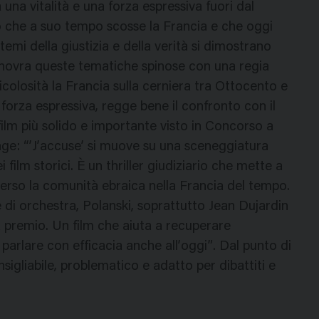
una vitalità e una forza espressiva fuori dal
o che a suo tempo scosse la Francia e che oggi
temi della giustizia e della verità si dimostrano
anovra queste tematiche spinose con una regia
colosità la Francia sulla cerniera tra Ottocento e
orza espressiva, regge bene il confronto con il
film più solido e importante visto in Concorso a
nge: “’J’accuse’ si muove su una sceneggiatura
 film storici. È un thriller giudiziario che mette a
erso la comunità ebraica nella Francia del tempo.
e di orchestra, Polanski, soprattutto Jean Dujardin
a premio. Un film che aiuta a recuperare
parlare con efficacia anche all’oggi”. Dal punto di
nsigliabile, problematico e adatto per dibattiti e