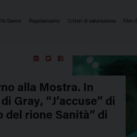
issione Nazionale Valutazione Film
Menu
Chi Siamo
Regolamento
Criteri di valutazione
Film-
di
navigazione
Google
Twitter
Facebook
Plus
no alla Mostra. In
di Gray, “J’accuse” di
o del rione Sanità” di