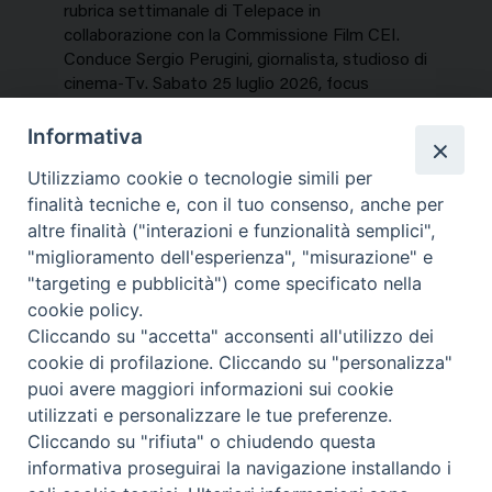
rubrica settimanale di Telepace in
collaborazione con la Commissione Film CEI.
Conduce Sergio Perugini, giornalista, studioso di
cinema-Tv. Sabato 25 luglio 2026, focus
speciale sui titoli dell’estate. In…
Informativa
NEWS, PERCORSI TEMATICI
Utilizziamo cookie o tecnologie simili per
Mercoledì 29 Luglio 2026
finalità tecniche e, con il tuo consenso, anche per
altre finalità ("interazioni e funzionalità semplici",
"miglioramento dell'esperienza", "misurazione" e
"targeting e pubblicità") come specificato nella
cookie policy.
Cliccando su "accetta" acconsenti all'utilizzo dei
cookie di profilazione. Cliccando su "personalizza"
puoi avere maggiori informazioni sui cookie
utilizzati e personalizzare le tue preferenze.
Cliccando su "rifiuta" o chiudendo questa
Contatti & Info
informativa proseguirai la navigazione installando i
C.ne Aurelia, 50 – 00165 Roma