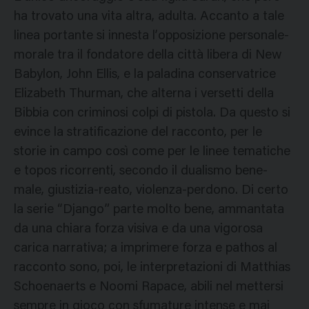
ha trovato una vita altra, adulta. Accanto a tale
linea portante si innesta l’opposizione personale-
morale tra il fondatore della città libera di New
Babylon, John Ellis, e la paladina conservatrice
Elizabeth Thurman, che alterna i versetti della
Bibbia con criminosi colpi di pistola. Da questo si
evince la stratificazione del racconto, per le
storie in campo così come per le linee tematiche
e topos ricorrenti, secondo il dualismo bene-
male, giustizia-reato, violenza-perdono. Di certo
la serie “Django” parte molto bene, ammantata
da una chiara forza visiva e da una vigorosa
carica narrativa; a imprimere forza e pathos al
racconto sono, poi, le interpretazioni di Matthias
Schoenaerts e Noomi Rapace, abili nel mettersi
sempre in gioco con sfumature intense e mai