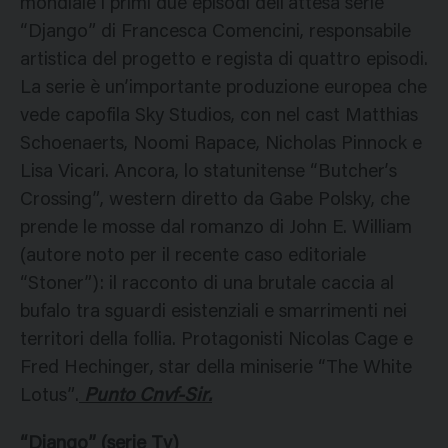
mondiale i primi due episodi dell’attesa serie
“Django” di Francesca Comencini, responsabile
artistica del progetto e regista di quattro episodi.
La serie è un’importante produzione europea che
vede capofila Sky Studios, con nel cast Matthias
Schoenaerts, Noomi Rapace, Nicholas Pinnock e
Lisa Vicari. Ancora, lo statunitense “Butcher’s
Crossing”, western diretto da Gabe Polsky, che
prende le mosse dal romanzo di John E. William
(autore noto per il recente caso editoriale
“Stoner”): il racconto di una brutale caccia al
bufalo tra sguardi esistenziali e smarrimenti nei
territori della follia. Protagonisti Nicolas Cage e
Fred Hechinger, star della miniserie “The White
Lotus”.
Punto Cnvf-Sir.
“Django” (serie Tv)