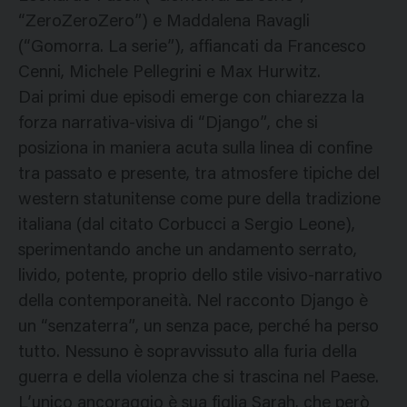
“ZeroZeroZero”) e Maddalena Ravagli
(“Gomorra. La serie”), affiancati da Francesco
Cenni, Michele Pellegrini e Max Hurwitz.
Dai primi due episodi emerge con chiarezza la
forza narrativa-visiva di “Django”, che si
posiziona in maniera acuta sulla linea di confine
tra passato e presente, tra atmosfere tipiche del
western statunitense come pure della tradizione
italiana (dal citato Corbucci a Sergio Leone),
sperimentando anche un andamento serrato,
livido, potente, proprio dello stile visivo-narrativo
della contemporaneità. Nel racconto Django è
un “senzaterra”, un senza pace, perché ha perso
tutto. Nessuno è sopravvissuto alla furia della
guerra e della violenza che si trascina nel Paese.
L’unico ancoraggio è sua figlia Sarah, che però