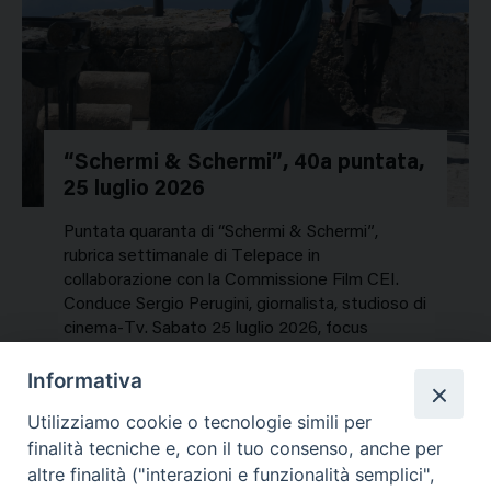
“Schermi & Schermi”, 40a puntata,
25 luglio 2026
Puntata quaranta di “Schermi & Schermi”,
rubrica settimanale di Telepace in
collaborazione con la Commissione Film CEI.
Conduce Sergio Perugini, giornalista, studioso di
cinema-Tv. Sabato 25 luglio 2026, focus
speciale sui titoli dell’estate. In…
Informativa
NEWS, PERCORSI TEMATICI
Utilizziamo cookie o tecnologie simili per
Mercoledì 29 Luglio 2026
finalità tecniche e, con il tuo consenso, anche per
altre finalità ("interazioni e funzionalità semplici",