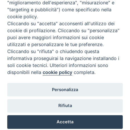
"miglioramento dell'esperienza", "misurazione" e
"targeting e pubblicità") come specificato nella
cookie policy.
Cliccando su "accetta" acconsenti all'utilizzo dei
cookie di profilazione. Cliccando su "personalizza"
puoi avere maggiori informazioni sui cookie
utilizzati e personalizzare le tue preferenze.
Cliccando su "rifiuta" o chiudendo questa
Contatti & Info
informativa proseguirai la navigazione installando i
C.ne Aurelia, 50 – 00165 Roma
soli cookie tecnici. Ulteriori informazioni sono
disponibili nella
cookie policy
completa.
Contatti
Credits
Scrivi a: cnvf@chiesacattolica.it
Personalizza
Privacy Policy
Rifiuta
Accetta
Ricerca Film - SerieTV