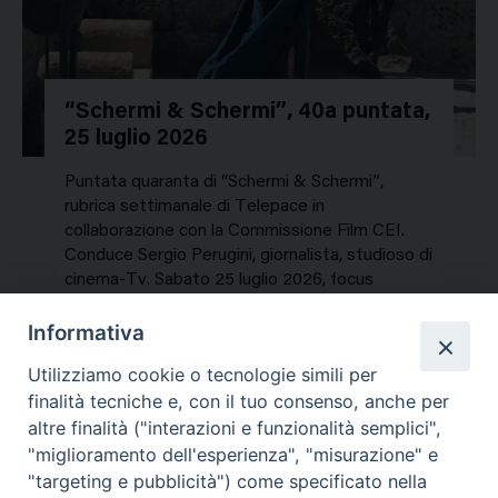
“Schermi & Schermi”, 40a puntata,
25 luglio 2026
Puntata quaranta di “Schermi & Schermi”,
rubrica settimanale di Telepace in
collaborazione con la Commissione Film CEI.
Conduce Sergio Perugini, giornalista, studioso di
cinema-Tv. Sabato 25 luglio 2026, focus
speciale sui titoli dell’estate. In…
Informativa
NEWS, PERCORSI TEMATICI
Utilizziamo cookie o tecnologie simili per
Mercoledì 29 Luglio 2026
finalità tecniche e, con il tuo consenso, anche per
altre finalità ("interazioni e funzionalità semplici",
"miglioramento dell'esperienza", "misurazione" e
"targeting e pubblicità") come specificato nella