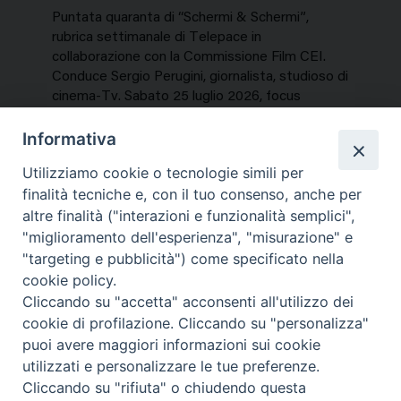
Puntata quaranta di “Schermi & Schermi”,
rubrica settimanale di Telepace in
collaborazione con la Commissione Film CEI.
Conduce Sergio Perugini, giornalista, studioso di
cinema-Tv. Sabato 25 luglio 2026, focus
speciale sui titoli dell’estate. In…
Informativa
NEWS, PERCORSI TEMATICI
Utilizziamo cookie o tecnologie simili per
Mercoledì 29 Luglio 2026
finalità tecniche e, con il tuo consenso, anche per
altre finalità ("interazioni e funzionalità semplici",
"miglioramento dell'esperienza", "misurazione" e
"targeting e pubblicità") come specificato nella
cookie policy.
Cliccando su "accetta" acconsenti all'utilizzo dei
cookie di profilazione. Cliccando su "personalizza"
puoi avere maggiori informazioni sui cookie
utilizzati e personalizzare le tue preferenze.
Cliccando su "rifiuta" o chiudendo questa
Contatti & Info