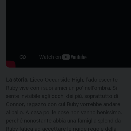
La storia.
Liceo Oceanside High, l’adolescente
Ruby vive con i suoi amici un po’ nell’ombra. Si
sente invisibile agli occhi dei più, soprattutto di
Connor, ragazzo con cui Ruby vorrebbe andare
al ballo. A casa poi le cose non vanno benissimo,
perché nonostante abbia una famiglia splendida
Ruby fatica ad accettare le rigide regole della