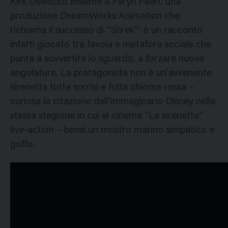
Kirk DeMicco insieme a Faryn Pearl; una
produzione DreamWorks Animation che
richiama il successo di “Shrek”: è un racconto
infatti giocato tra favola e metafora sociale che
punta a sovvertire lo sguardo, a forzare nuove
angolature. La protagonista non è un’avvenente
sirenetta tutta sorrisi e folta chioma rossa –
curiosa la citazione dell’immaginario Disney nella
stessa stagione in cui al cinema “La sirenetta”
live-action – bensì un mostro marino simpatico e
goffo.