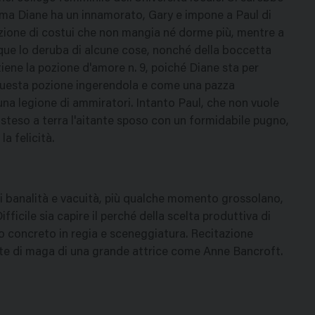
 ma Diane ha un innamorato, Gary e impone a Paul di
razione di costui che non mangia né dorme più, mentre a
que lo deruba di alcune cose, nonché della boccetta
iene la pozione d'amore n. 9, poiché Diane sta per
questa pozione ingerendola e come una pazza
una legione di ammiratori. Intanto Paul, che non vuole
r steso a terra l'aitante sposo con un formidabile pugno,
la felicità.
 di banalità e vacuità, più qualche momento grossolano,
ficile sia capire il perché della scelta produttiva di
io concreto in regia e sceneggiatura. Recitazione
 veste di maga di una grande attrice come Anne Bancroft.