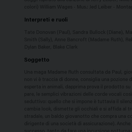
Sogg.: ispirato alla canzone di Jerry Leiber, Mike
colori) William Wages - Mus.: Jed Leiber - Montag
Interpreti e ruoli
Tate Donovan (Paul), Sandra Bullock (Diane), Mar
Smith (Sally), Anne Bancroft (Madame Ruth), Reb
Dylan Baker, Blake Clark
Soggetto
Una maga Madame Ruth consultata da Paul, giovan
non vi è traccia di donne, consiglia una pozione 
esperta in animali, dapprima prova il prodotto su 
pare, le semplici vibrazioni delle corde vocali co
seduttivo: quello che si impone è tuttavia il sile
cambia look, dismette gli occhiali e si affida al t
stradale, un baldo giovanotto che compra una colla
dirigente di una società di assicurazione). Anche 
successo, tanto da fare una incursione notturna n