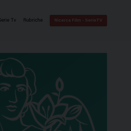
Serie Tv
Rubriche
Ricerca Film - SerieTV