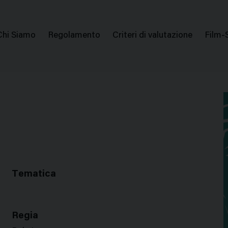
issione Nazionale Valutazione Film
Menu
Chi Siamo
Regolamento
Criteri di valutazione
Film-
di
navigazione
Tematica
Regia