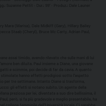
 Stoller - Scenegg.: Dale Launer - Fotogr.: (normale/a
g.: Suzanne Pettit - Dur.: 99' - Produz.: Dale Launer
y Mara (Marisa), Dale Midkiff (Gary), Hillary Bailey
ecca Staab (Cheryl), Bruce Mc Carty, Adrian Paul,
e assai timido, avendo rilevato che sulle mani di lui
d'amore ben diluita. Paul insieme a Diane, una giovane
gatti e scimmie, poi decide di far da cavia. A quanto
sì stimolate hanno effetti prodigiosi sotto l'aspetto
nzio per tre settimane. Intanto Diane si trasforma,
rucco: gli effetti si notano subito. Un agente della
na preziosa per lei, diventata a suo dire bellissima, il
Paul, però, si fa più gradevole e meglio presentabile, ha
el college femminile dell'Università locale. Ci sarebbe