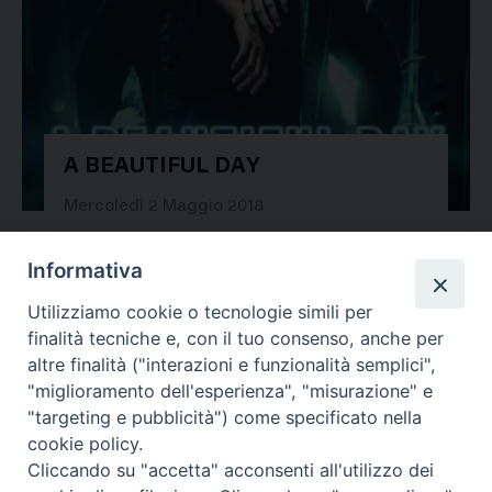
A BEAUTIFUL DAY
31008
Mercoledì 2 Maggio 2018
Informativa
Utilizziamo cookie o tecnologie simili per
«
1
2
3
4
…
55
»
finalità tecniche e, con il tuo consenso, anche per
altre finalità ("interazioni e funzionalità semplici",
"miglioramento dell'esperienza", "misurazione" e
"targeting e pubblicità") come specificato nella
cookie policy.
Cliccando su "accetta" acconsenti all'utilizzo dei